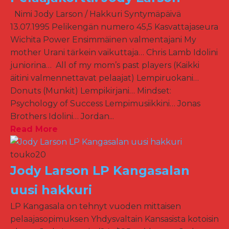
Nimi Jody Larson / Hakkuri Syntymäpäivä
13.07.1995 Pelikengän numero 45,5 Kasvattajaseura
Wichita Power Ensimmäinen valmentajani My
mother Urani tärkein vaikuttaja… Chris Lamb Idolini
juniorina… All of my mom’s past players (Kaikki
äitini valmennettavat pelaajat) Lempiruokani…
Donuts (Munkit) Lempikirjani… Mindset:
Psychology of Success Lempimusiikkini… Jonas
Brothers Idolini… Jordan...
Read More
touko
20
Jody Larson LP Kangasalan
uusi hakkuri
LP Kangasala on tehnyt vuoden mittaisen
pelaajasopimuksen Yhdysvaltain Kansasista kotoisin