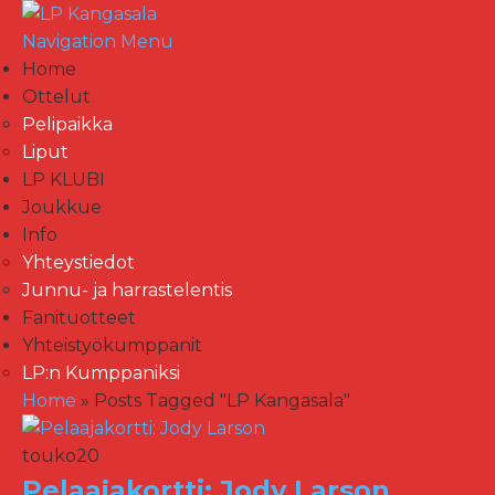
Navigation Menu
Home
Ottelut
Pelipaikka
Liput
LP KLUBI
Joukkue
Info
Yhteystiedot
Junnu- ja harrastelentis
Fanituotteet
Yhteistyökumppanit
LP:n Kumppaniksi
Home
»
Posts Tagged
"
LP Kangasala"
touko
20
Pelaajakortti: Jody Larson