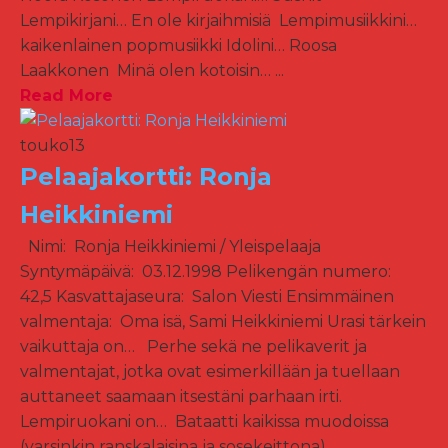
Lempikirjani… En ole kirjaihmisiä Lempimusiikkini…
kaikenlainen popmusiikki Idolini… Roosa
Laakkonen Minä olen kotoisin… ...
Read More
touko
13
Pelaajakortti: Ronja
Heikkiniemi
Nimi: Ronja Heikkiniemi / Yleispelaaja
Syntymäpäivä: 03.12.1998 Pelikengän numero:
42,5 Kasvattajaseura: Salon Viesti Ensimmäinen
valmentaja: Oma isä, Sami Heikkiniemi Urasi tärkein
vaikuttaja on… Perhe sekä ne pelikaverit ja
valmentajat, jotka ovat esimerkillään ja tuellaan
auttaneet saamaan itsestäni parhaan irti.
Lempiruokani on… Bataatti kaikissa muodoissa
(varsinkin ranskalaisina ja sosekeittona)...