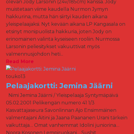
olevan Jody Larsonin (24v/185cm) kanssa. Jody
muistetaan viime kaudella Nurmon Jymyn
hakkurina, mutta hän siirtyi kauden aikana
yleispelaajaksi. Nyt kevään aikana LP Kangasala on
etsinyt monipuolista hakkuria, joten Jody on
erinomainen valinta kyseiseen rooliin. Nurmossa
Larsonin peliesitykset vakuuttivat myös
valmennusjohdon heti...
Read More
touko
13
Pelaajakortti: Jemina Jäärni
Nimi Jemina Jäärni / Yleispelaaja Syntymäpäivä
05.02.2001 Pelikengän numero 41 1/3
Kasvattajaseura Savonlinnan Ajo Ensimmäinen
valmentajani Äitini ja Jaana Paananen Urani tärkein
vaikuttaja… Omat vanhemmat Idolini juniorina…
Noora Kosonen Lempiruokani… Sushit