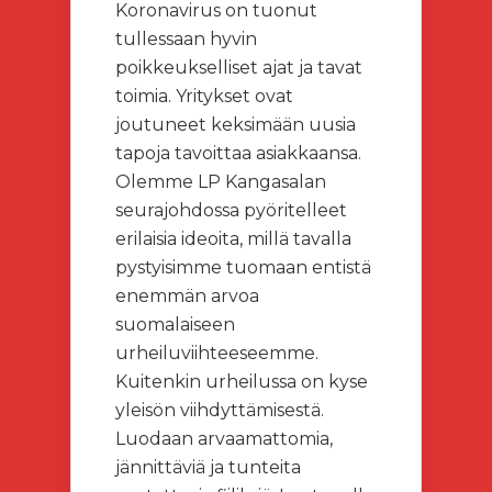
Koronavirus on tuonut
tullessaan hyvin
poikkeukselliset ajat ja tavat
toimia. Yritykset ovat
joutuneet keksimään uusia
tapoja tavoittaa asiakkaansa.
Olemme LP Kangasalan
seurajohdossa pyöritelleet
erilaisia ideoita, millä tavalla
pystyisimme tuomaan entistä
enemmän arvoa
suomalaiseen
urheiluviihteeseemme.
Kuitenkin urheilussa on kyse
yleisön viihdyttämisestä.
Luodaan arvaamattomia,
jännittäviä ja tunteita