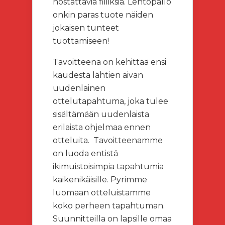
nostattavia fiiliksiä. Lentopallo
onkin paras tuote näiden
jokaisen tunteet
tuottamiseen!
Tavoitteena on kehittää ensi
kaudesta lähtien aivan
uudenlainen
ottelutapahtuma, joka tulee
sisältämään uudenlaista
erilaista ohjelmaa ennen
otteluita.
Tavoitteenamme
on luoda entistä
ikimuistoisimpia tapahtumia
kaikenikäisille. Pyrimme
luomaan otteluistamme
koko perheen tapahtuman.
Suunnitteilla on lapsille omaa