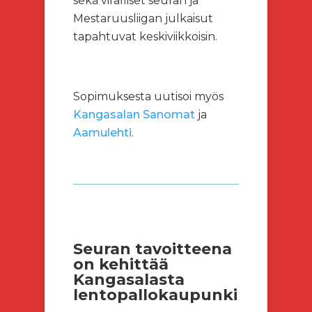
sekä viralliset seuran ja
Mestaruusliigan julkaisut
tapahtuvat keskiviikkoisin.
Sopimuksesta uutisoi myös
Kangasalan Sanomat
ja
Aamulehti
.
Seuran tavoitteena
on kehittää
Kangasalasta
lentopallokaupunki