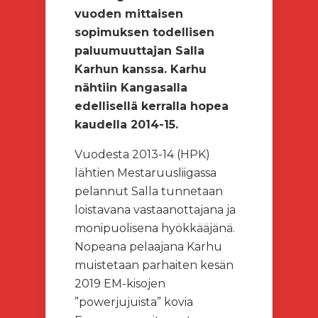
vuoden mittaisen
sopimuksen todellisen
paluumuuttajan Salla
Karhun kanssa. Karhu
nähtiin Kangasalla
edellisellä kerralla hopea
kaudella 2014-15.
Vuodesta 2013-14 (HPK)
lähtien Mestaruusliigassa
pelannut Salla tunnetaan
loistavana vastaanottajana ja
monipuolisena hyökkääjänä.
Nopeana pelaajana Karhu
muistetaan parhaiten kesän
2019 EM-kisojen
”powerjujuista” kovia