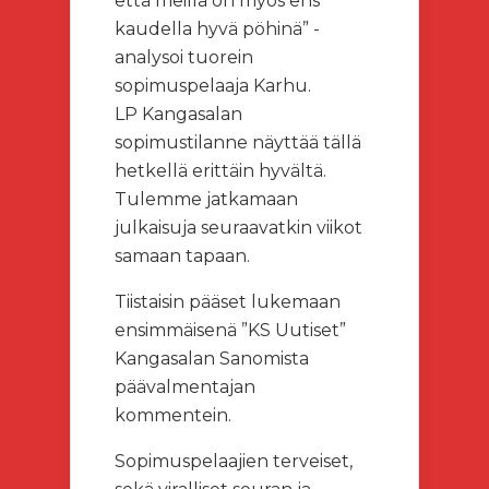
että meillä on myös ens
kaudella hyvä pöhinä” -
analysoi tuorein
sopimuspelaaja Karhu.
LP Kangasalan
sopimustilanne näyttää tällä
hetkellä erittäin hyvältä.
Tulemme jatkamaan
julkaisuja seuraavatkin viikot
samaan tapaan.
Tiistaisin pääset lukemaan
ensimmäisenä ”KS Uutiset”
Kangasalan Sanomista
päävalmentajan
kommentein.
Sopimuspelaajien terveiset,