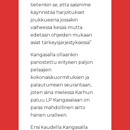
tietenkin se, että saisimme
käynnistää harjoitukset
joukkueena jossakin
vaiheessa kesää mutta
edetään ohjeiden mukaan
asiat tärkeysjärjestyksessä”
Kangasalla ollaankin
panostettu erityisen paljon
pelaajien
kokonaiskuormituksen ja
palautumisen seurantaan,
joten siinä mielessä Karhun
paluu LP Kangasalaan on
paras mahdollinen siirto
hänen uralleen.
Ensi kaudella Kangasalla