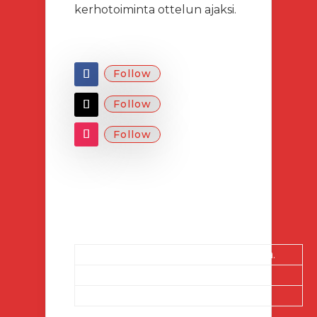
kerhotoiminta ottelun ajaksi.
Follow
Follow
Follow
Salla Karhu
Yleispelaaja. Sopimus 1+0 vuotta.
09.04.1994 Orivesi
178cm