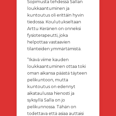
Sopimusta tehdessä Sallan
loukkaantuminen ja
kuntoutus oli erittäin hyvin
tiedossa. Koulutukseltaan
Arttu Keränen on onneksi
fysioterapeutti, joka
helpottaa vastaavien
tilanteiden ymmärtämistä.
”Ikävä viime kauden
loukkaantuminen ottaa toki
oman aikansa päästä täyteen
pelikuntoon, mutta
kuntoutus on edennyt
aikataulussa hienosti ja
syksyllä Salla on jo
pelikunnossa. Tähän on
todettava että asiaa auttaisi