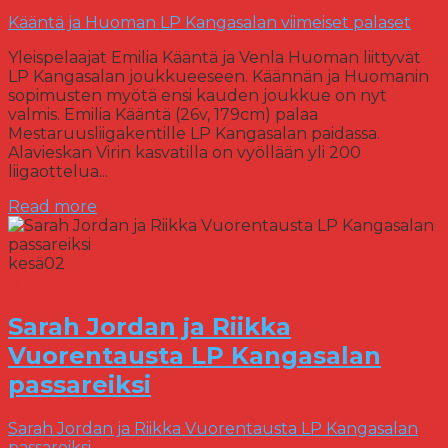
Kääntä ja Huoman LP Kangasalan viimeiset palaset
Yleispelaajat Emilia Kääntä ja Venla Huoman liittyvät
LP Kangasalan joukkueeseen. Käännän ja Huomanin
sopimusten myötä ensi kauden joukkue on nyt
valmis. Emilia Kääntä (26v, 179cm) palaa
Mestaruusliigakentille LP Kangasalan paidassa.
Alavieskan Virin kasvatilla on vyöllään yli 200
liigaottelua...
Read more
kesä
02
0
Sarah Jordan ja Riikka
Vuorentausta LP Kangasalan
passareiksi
Sarah Jordan ja Riikka Vuorentausta LP Kangasalan
passareiksi