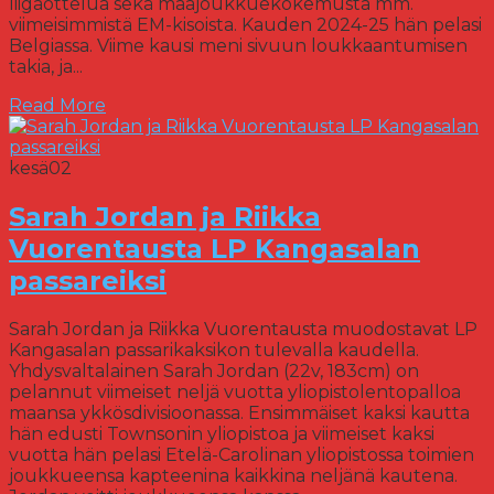
liigaottelua sekä maajoukkuekokemusta mm.
viimeisimmistä EM-kisoista. Kauden 2024-25 hän pelasi
Belgiassa. Viime kausi meni sivuun loukkaantumisen
takia, ja...
Read More
kesä
02
Sarah Jordan ja Riikka
Vuorentausta LP Kangasalan
passareiksi
Sarah Jordan ja Riikka Vuorentausta muodostavat LP
Kangasalan passarikaksikon tulevalla kaudella.
Yhdysvaltalainen Sarah Jordan (22v, 183cm) on
pelannut viimeiset neljä vuotta yliopistolentopalloa
maansa ykkösdivisioonassa. Ensimmäiset kaksi kautta
hän edusti Townsonin yliopistoa ja viimeiset kaksi
vuotta hän pelasi Etelä-Carolinan yliopistossa toimien
joukkueensa kapteenina kaikkina neljänä kautena.