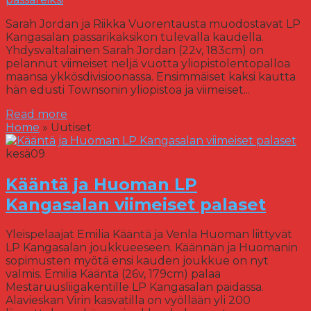
Sarah Jordan ja Riikka Vuorentausta muodostavat LP
Kangasalan passarikaksikon tulevalla kaudella.
Yhdysvaltalainen Sarah Jordan (22v, 183cm) on
pelannut viimeiset neljä vuotta yliopistolentopalloa
maansa ykkösdivisioonassa. Ensimmäiset kaksi kautta
hän edusti Townsonin yliopistoa ja viimeiset...
Read more
Home
»
Uutiset
kesä
09
Kääntä ja Huoman LP
Kangasalan viimeiset palaset
Yleispelaajat Emilia Kääntä ja Venla Huoman liittyvät
LP Kangasalan joukkueeseen. Käännän ja Huomanin
sopimusten myötä ensi kauden joukkue on nyt
valmis. Emilia Kääntä (26v, 179cm) palaa
Mestaruusliigakentille LP Kangasalan paidassa.
Alavieskan Virin kasvatilla on vyöllään yli 200