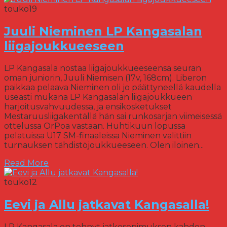
touko
19
Juuli Nieminen LP Kangasalan
liigajoukkueeseen
LP Kangasala nostaa liigajoukkueeseensa seuran
oman juniorin, Juuli Niemisen (17v, 168cm). Liberon
paikkaa pelaava Nieminen oli jo päättyneellä kaudella
useasti mukana LP Kangasalan liigajoukkueen
harjoitusvahvuudessa, ja ensikosketukset
Mestaruusliigakentällä hän sai runkosarjan viimeisessä
ottelussa OrPoa vastaan. Huhtikuun lopussa
pelatuissa U17 SM-finaaleissa Nieminen valittiin
turnauksen tähdistöjoukkueeseen. Olen iloinen...
Read More
touko
12
Eevi ja Allu jatkavat Kangasalla!
LP Kangasala on tehnyt jatkosopimuksen kahden