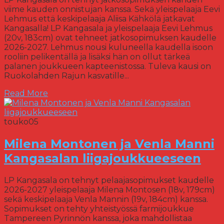
viime kauden onnistujan kanssa. Sekä yleispelaaja Eevi
Lehmus että keskipelaaja Aliisa Kähkölä jatkavat
Kangasalla! LP Kangasala ja yleispelaaja Eevi Lehmus
(20v, 183cm) ovat tehneet jatkosopimuksen kaudelle
2026-2027. Lehmus nousi kuluneella kaudella isoon
rooliin pelikentällä ja lisäksi hän on ollut tärkeä
palanen joukkueen kapteenistossa. Tuleva kausi on
Ruokolahden Rajun kasvatille...
Read More
touko
05
Milena Montonen ja Venla Manni
Kangasalan liigajoukkueeseen
LP Kangasala on tehnyt pelaajasopimukset kaudelle
2026-2027 yleispelaaja Milena Montosen (18v, 179cm)
sekä keskipelaaja Venla Mannin (19v, 184cm) kanssa.
Sopimukset on tehty yhteistyössä farmijoukkue
Tampereen Pyrinnön kanssa, joka mahdollistaa