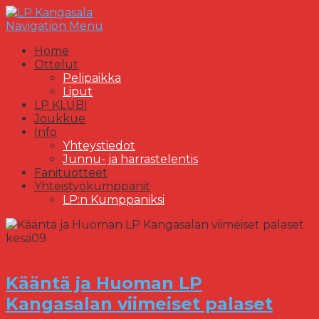
Navigation Menu
Home
Ottelut
Pelipaikka
Liput
LP KLUBI
Joukkue
Info
Yhteystiedot
Junnu- ja harrastelentis
Fanituotteet
Yhteistyökumppanit
LP:n Kumppaniksi
kesä
09
0
Kääntä ja Huoman LP
Kangasalan viimeiset palaset