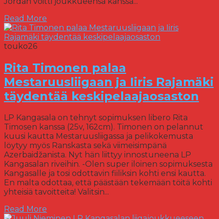
Jordan voitti joukkueensa kanssa...
Read More
touko
26
Rita Timonen palaa
Mestaruusliigaan ja Iiris Rajamäki
täydentää keskipelaajaosaston
LP Kangasala on tehnyt sopimuksen libero Rita
Timosen kanssa (25v, 162cm). Timonen on pelannut
kuusi kautta Mestaruusliigassa ja pelikokemusta
löytyy myös Ranskasta sekä viimeisimpänä
Azerbaidžanista. Nyt hän liittyy innostuneena LP
Kangasalan riveihin. -Olen super iloinen sopimuksesta
Kangasalle ja tosi odottavin fiiliksin kohti ensi kautta.
En malta odottaa, että päästään tekemään töitä kohti
yhteisiä tavoitteita! Valitsin...
Read More