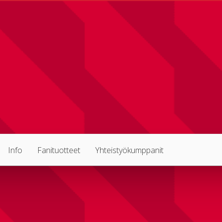
Info
Fanituotteet
Yhteistyökumppanit