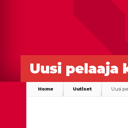
Uusi pelaaja 
Home
Uutiset
Uusi pe