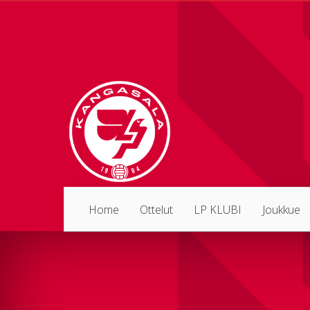
Home
Ottelut
LP KLUBI
Joukkue