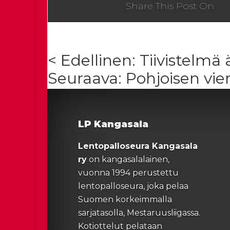
Share This Post On
< Edellinen: Tiivistelm
Seuraava: Pohjoisen vier
LP Kangasala
Lentopalloseura Kangasala
ry
on kangasalalainen,
vuonna 1994 perustettu
lentopalloseura, joka pelaa
Suomen korkeimmalla
sarjatasolla, Mestaruusliigassa.
Kotiottelut pelataan