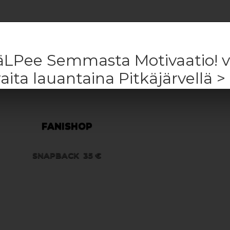
ä äLPee Semmasta Motivaatio! vi
aita lauantaina Pitkäjärvellä >
FANISHOP
SNAPBACK
35 €