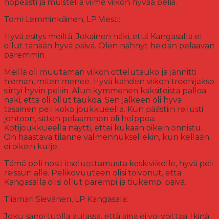
nopeasti ja muistella viime viikon hyvää peliä.
Tomi Lemminkäinen, LP Viesti:
Hyvä esitys meiltä. Jokainen näki, että Kangasalla ei
ollut tänään hyvä päivä. Olen nähnyt heidän pelaavan
paremmin.
Meillä oli muutaman viikon ottelutauko ja jännitti
hieman, miten menee. Hyvä kahden viikon treenijakso
siirtyi hyvin peliin. Alun kymmenen kaksitoista palloa
näki, että oli ollut taukoa. Sen jälkeen oli hyvä
tasainen peli koko joukkueella. Kun päästiin reilusti
johtoon, sitten pelaaminen oli helppoa.
Kotijoukkueella näytti, ettei kukaan oikein onnistu.
On haastava tilanne valmennuksellekin, kun kellään
ei oikein kulje.
Tämä peli nosti itseluottamusta keskiviikolle, hyvä peli
reissun alle. Pelikovuuteen olisi toivonut, että
Kangasalla olisi ollut parempi ja tiukempi päivä.
Tiiamari Sievänen, LP Kangasala:
Joku sanoi tuolla aulassa, että aina ei voi voittaa. Ikinä