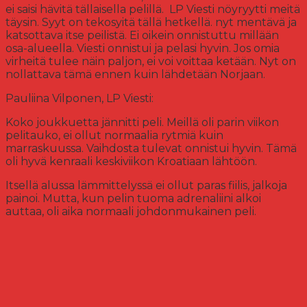
ei saisi hävitä tällaisella pelillä. LP Viesti nöyryytti meitä
täysin. Syyt on tekosyitä tällä hetkellä. nyt mentävä ja
katsottava itse peilistä. Ei oikein onnistuttu millään
osa-alueella. Viesti onnistui ja pelasi hyvin. Jos omia
virheitä tulee näin paljon, ei voi voittaa ketään. Nyt on
nollattava tämä ennen kuin lähdetään Norjaan.
Pauliina Vilponen, LP Viesti:
Koko joukkuetta jännitti peli. Meillä oli parin viikon
pelitauko, ei ollut normaalia rytmiä kuin
marraskuussa. Vaihdosta tulevat onnistui hyvin. Tämä
oli hyvä kenraali keskiviikon Kroatiaan lähtöön.
Itsellä alussa lämmittelyssä ei ollut paras fiilis, jalkoja
painoi. Mutta, kun pelin tuoma adrenaliini alkoi
auttaa, oli aika normaali johdonmukainen peli.