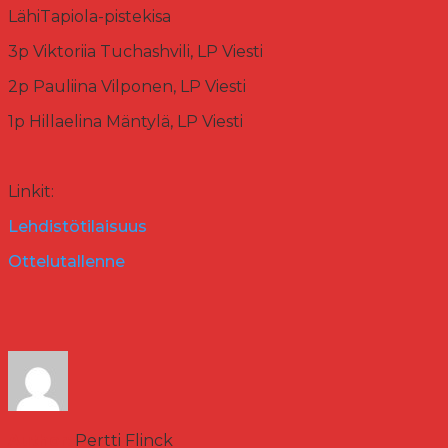
LähiTapiola-pistekisa
3p Viktoriia Tuchashvili, LP Viesti
2p Pauliina Vilponen, LP Viesti
1p Hillaelina Mäntylä, LP Viesti
Linkit:
Lehdistötilaisuus
Ottelutallenne
Author:
Pertti Flinck