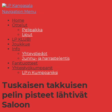
Navigation Menu
Home
Ottelut
Pelipaikka
Liput
LP KLUBI
Joukkue
Info
Yhteystiedot
Junnu- ja harrastelentis
Fanituotteet
Yhteistyökumppanit
LP:n Kumppaniksi
Tuskaisen takkuisen
pelin pisteet lähtivät
Saloon