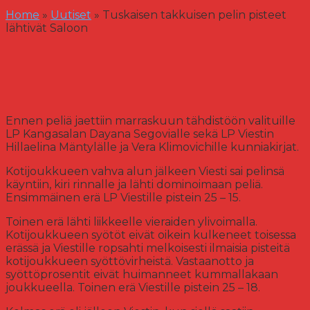
Home
»
Uutiset
»
Tuskaisen takkuisen pelin pisteet
lähtivät Saloon
Ennen peliä jaettiin marraskuun tähdistöön valituille
LP Kangasalan Dayana Segovialle sekä LP Viestin
Hillaelina Mäntylälle ja Vera Klimovichille kunniakirjat.
Kotijoukkueen vahva alun jälkeen Viesti sai pelinsä
käyntiin, kiri rinnalle ja lähti dominoimaan peliä.
Ensimmäinen erä LP Viestille pistein 25 – 15.
Toinen erä lähti liikkeelle vieraiden ylivoimalla.
Kotijoukkueen syötöt eivät oikein kulkeneet toisessa
erässä ja Viestille ropsahti melkoisesti ilmaisia pisteitä
kotijoukkueen syöttövirheistä. Vastaanotto ja
syöttöprosentit eivät huimanneet kummallakaan
joukkueella. Toinen erä Viestille pistein 25 – 18.