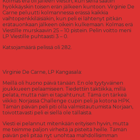
Kolmas erä oli jälleen Viestin, kun siellä saatiin
hyökkäyskin toisen erän jälkeen kuntoon. Virginie De
Carne peluutti kolmannessa erässä kaikkia
vaihtopenkkiläisiäkin, kun peli ei lähtenyt pitkän
erätauonkaan jälkeen oikein kulkemaan. Kolmas erä
Viestille murskaavin 25 – 10 pistein. Pelin voitto meni
LP Viestille puhtaasti 3 – 0.
Katsojamäärä pelissä oli 282.
Virginie De Carne, LP Kangasala:
Meillä oli huono päivä tänään. En ole tyytyväinen
joukkueen pelaamiseen. Tiedettiin taktiikka, millä
pelata, mutta näin ei tapahtunut. Tämä on tärkeä
viikko: Norjassa Challenge cupin peli ja kotona HPK.
Tämän päivän peli piti olla valmistautumista Norjaan,
toivottavasti peli ei siellä ole tällaista.
Viesti ei pelannut mitenkään erityisen hyvin, mutta
me teimme paljon virheitä ja pisteitä heille. Tämän
päivän peli pitää nyt unohtaa mahdollisimman