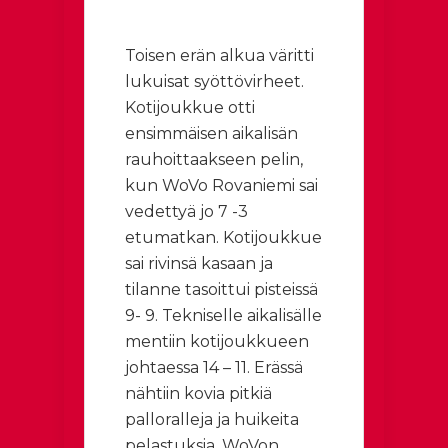
Toisen erän alkua väritti
lukuisat syöttövirheet.
Kotijoukkue otti
ensimmäisen aikalisän
rauhoittaakseen pelin,
kun WoVo Rovaniemi sai
vedettyä jo 7 -3
etumatkan. Kotijoukkue
sai rivinsä kasaan ja
tilanne tasoittui pisteissä
9- 9. Tekniselle aikalisälle
mentiin kotijoukkueen
johtaessa 14 – 11. Erässä
nähtiin kovia pitkiä
palloralleja ja huikeita
pelastuksia. WoVon