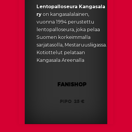
Lentopalloseura Kangasala
ry
on kangasalalainen,
vuonna 1994 perustettu
lentopalloseura, joka pelaa
Suomen korkeimmalla
sarjatasolla, Mestaruusliigassa.
Kotiottelut pelataan
Kangasala Areenalla
FANISHOP
PIPO
25 €