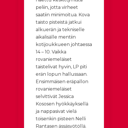
peliin, jotta virheet
saatiin minimoitua. Kova
taisto pisteistä jatkui
alkuerän ja tekniselle
aikalisälle mentiin
kotijoukkueen johtaessa
14 – 10. Vaikka
rovaniemeläiset
taistelivat hyvin, LP piti
erän lopun hallussaan.
Ensimmäisen eräpallon
rovaniemeläiset
selvittivät Jessica
Kososen hyökkäyksellä
ja nappasivat vielä
toisenkin pisteen Nelli
Rantasen ässäsyötöllä.