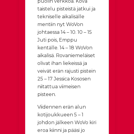
puolin verkkoa. Kova
taistelu pisteistä jatkui ja
tekniselle aikalisälle
mentiin nyt WoVon
johtaessa 14 – 10. 10 – 15
Juti pois, Emppu
kentälle. 14 – 18 WoVon
aikalisä. Rovaniemeläiset
olivat ihan liekeissä ja
veivät erän rajusti pistein
25 – 17 Jessica Kososen
niitattua viimeisen
pisteen.
Viidennen erän alun
kotijoukkueen 5 – 1
johdon jälkeen WoVo kiri
eroa kiinni ja pääsi jo