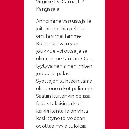
Virginie De Carne, LP
Kangasala:
Annoimme vastustajalle
joitakin hetkiä pelistä
omilla virheillämme.
Kuitenkin vain yksi
joukkue voi ottaa ja se
olimme me tänään. Olen
tyytyväinen siihen, miten
joukkue pelasi.
Syöttöjen suhteen tämä
oli huonoin kotipelimme.
Saatiin kuitenkin pelissä
fokus takaisin ja kun
kaikki kentällä on yhtä
keskittyneitä, voidaan
odottaa hyviä tuloksia.