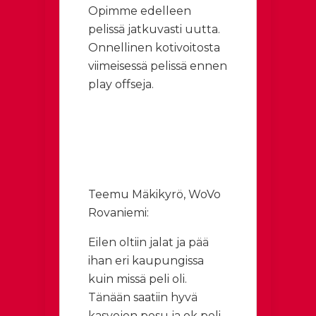
Opimme edelleen
pelissä jatkuvasti uutta.
Onnellinen kotivoitosta
viimeisessä pelissä ennen
play offseja.
Teemu Mäkikyrö, WoVo
Rovaniemi:
Eilen oltiin jalat ja pää
ihan eri kaupungissa
kuin missä peli oli.
Tänään saatiin hyvä
kasvojen pesu ja ok peli.