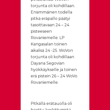
torjunta oli kohdillaan.
Ensimmäinen todella
pitkä eräpallo päätyi
tasoittavaan 24 – 24
pisteeseen
Rovaniemelle. LP
Kangasalan toinen
aikalisä 24 -25. WoVon
torjunta oli kohdillaan
Dayana Segovian
hyökkäykselle ja toinen
erä pistein 26 – 24 WoVo
Rovaniemelle.
Pitkällä erätauolla oli
haettu keskittymistä