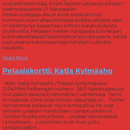
uusi pelinrakentaja. Emmi Jalonen jatkaa joukkueen
toisena passarina LP Kangasalan
Mestaruusliigajoukkue ei ole passivoitunut
koronaviruksen aiheuttamassa poikkeustilassa, vaan
on keskittynyt kasaamaan erittäin kilpailukykyistä
joukkuetta. Pelaajien kesken Kangasala tunnetaan
kokonaisvaltaisesti harjoittelevana joukkueena, minkä
osoituksena kokoonpanossa nähdään tulevalla
kaudella...
Read More
Pelaajakortti: Katja Kylmäaho
Nimi: Katja Kylmäaho / Passari Syntymäpäivä:
21.04.1994 Pelikengän numero: 38.5 Kasvattajaseura:
Oulusalon Vasama Ensimmäinen valmentaja: Terho
Korkiakoski, OsVa Urasi tärkein vaikuttaja on… Perhe!
Vanhemmat pelasivat myös lentopalloa. He ovat
tehneet urastani mahdollisen. Lempiruokani on…
Tortillat Ruoka jota inhoan… Limaiset merenelävät
Lempikirjani… Lukeminen ei oo mun juttu
Lempimusiikini...