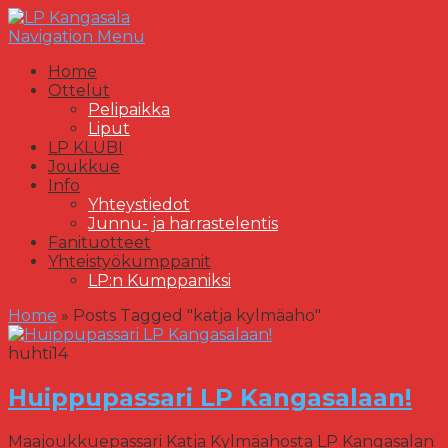
Navigation Menu
Home
Ottelut
Pelipaikka
Liput
LP KLUBI
Joukkue
Info
Yhteystiedot
Junnu- ja harrastelentis
Fanituotteet
Yhteistyökumppanit
LP:n Kumppaniksi
Home
»
Posts Tagged
"
katja kylmäaho"
huhti
14
Huippupassari LP Kangasalaan!
Maajoukkuepassari Katja Kylmäahosta LP Kangasalan