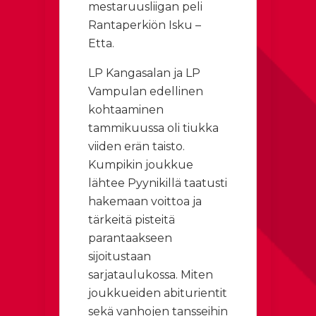
mestaruusliigan peli
Rantaperkiön Isku –
Etta.
LP Kangasalan ja LP
Vampulan edellinen
kohtaaminen
tammikuussa oli tiukka
viiden erän taisto.
Kumpikin joukkue
lähtee Pyynikillä taatusti
hakemaan voittoa ja
tärkeitä pisteitä
parantaakseen
sijoitustaan
sarjataulukossa. Miten
joukkueiden abiturientit
sekä vanhojen tansseihin