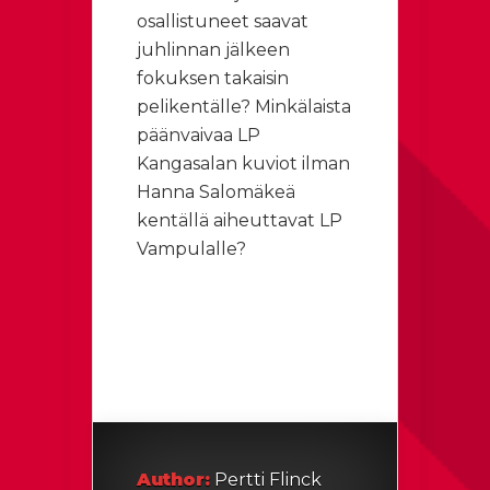
osallistuneet saavat
juhlinnan jälkeen
fokuksen takaisin
pelikentälle? Minkälaista
päänvaivaa LP
Kangasalan kuviot ilman
Hanna Salomäkeä
kentällä aiheuttavat LP
Vampulalle?
Author:
Pertti Flinck