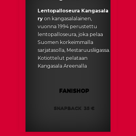
Lentopalloseura Kangasala
ry
on kangasalalainen,
vuonna 1994 perustettu
lentopalloseura, joka pelaa
Suomen korkeimmalla
sarjatasolla, Mestaruusliigassa.
Kotiottelut pelataan
Kangasala Areenalla
FANISHOP
SNAPBACK
35 €