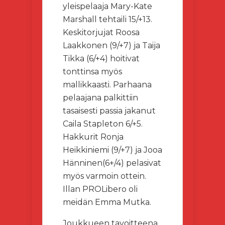
yleispelaaja Mary-Kate
Marshall tehtaili 15/+13.
Keskitorjujat Roosa
Laakkonen (9/+7) ja Taija
Tikka (6/+4) hoitivat
tonttinsa myös
mallikkaasti. Parhaana
pelaajana palkittiin
tasaisesti passia jakanut
Caila Stapleton 6/+5.
Hakkurit Ronja
Heikkiniemi (9/+7) ja Jooa
Hänninen(6+/4) pelasivat
myös varmoin ottein.
Illan PROLibero oli
meidän Emma Mutka.
Joukkueen tavoitteena