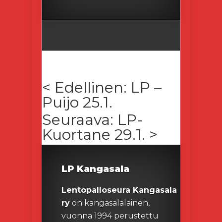
< Edellinen: LP –
Puijo 25.1.
Seuraava: LP-
Kuortane 29.1. >
LP Kangasala
Lentopalloseura Kangasala
ry
on kangasalalainen,
vuonna 1994 perustettu