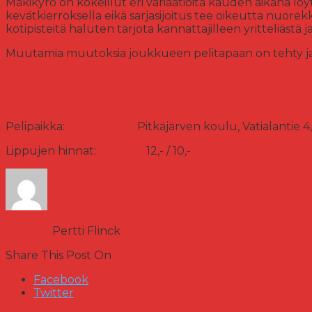
Mäkikyrö on kokeillut eri variaatioita kauden aikana löy
kevätkierroksella eikä sarjasijoitus tee oikeutta nuore
kotipisteitä haluten tarjota kannattajilleen yritteliästä j
Muutamia muutoksia joukkueen pelitapaan on tehty ja 
Pelipaikka: Pitkäjärven koulu, Vatialantie 4, 
Lippujen hinnat: 12,- / 10,-
Author:
Pertti Flinck
Share This Post On
Facebook
Twitter