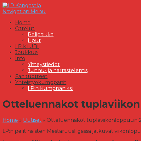
Navigation Menu
Home
Ottelut
Pelipaikka
Liput
LP KLUBI
Joukkue
Info
Yhteystiedot
Junnu- ja harrastelentis
Fanituotteet
Yhteistyökumppanit
LP:n Kumppaniksi
Otteluennakot tuplaviikonl
Home
»
Uutiset
»
Otteluennakot tuplaviikonloppuun 27
LP:n pelit naisten Mestaruusliigassa jatkuvat viikonlopu