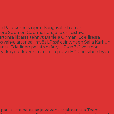
nnan Pallokerho saapuu Kangasalle hieman
ore Suomen Cup-mestari, jolla on loistava
urtonsa liigassa tehnyt Daniela Öhman. Edellisessä
ös vahva arsenaali myös LP:ssä esiintyneen Salla Karhun
. Edellinen peli siis päättyi HPK:n 3-2 voittoon.
n ykkösjoukkueen manttelia pitävä HPK on siihen hyvä
t pari uutta pelaajaa ja kokenut valmentaja Teemu