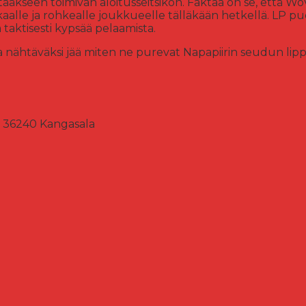
tääkseen toimivan aloitusseitsikon. Faktaa on se, että WoV
kkaalle ja rohkealle joukkueelle tälläkään hetkellä. LP p
a taktisesti kypsää pelaamista.
nähtäväksi jää miten ne purevat Napapiirin seudun lipp
36240 Kangasala