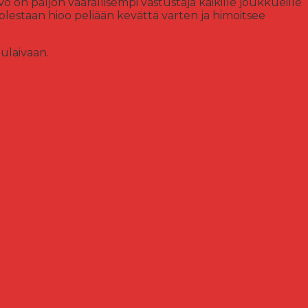
o on paljon vaarallisempi vastustaja kaikille joukkueille
uolestaan hioo peliään kevättä varten ja himoitsee
ulaivaan.