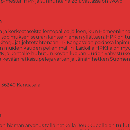
p-mestari HPK ja sunnuntaina 28.1. vastassa on WoVo.
n
sta ja korkeatasoista lentopalloa jälleen, kun Hämeenli
ki sopimuksen seuran kanssa hieman yllättäen. HPK on tu
eskitorjujat johtotähtenään LP Kangasalan paidassa läpim
an muiden kauden pelien malliin. Laidoilla HPK:lla on my
K jo kentälle huhutun kovan luokan uuden vahvistuksensa
ta kevään ratkaisupelejä varten ja tämän hetken Suome
36240 Kangasala
n
on hieman arvoitus tällä hetkellä. Joukkueelle on tullu