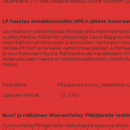
Lauantaina 27.1. vastustajaksi saapuu tuore Suomen Cu
LP haastaa ennakkosuosikki HPK:n jälleen kotonaa
Launtaina on odotettavissa Pitkäjärvellä mielenkiintoi
uudistuneena. Italilainen yleispelaaja Laura Baggi pur
vasenkätinen jenkkipassari ja kansallisen kärkitason k
pelissä Öhman ei tarkassa vartioinnissa päässyt juhlima
ja Suvi Kokkosen myötä. Nähtäväksi jää marssittaako HP
Kotijoukkueen teema on kehittää peliä ottelu ottelul
mittari.
Pelipaikka: Pitkäjärven koulu, Vatialantie 4, 
Lippujen hinnat: 12,- / 10,-
Nuori ja nälkäinen WomanVolley Pitkäjävelle testii
Sunnuntaina Pitkäjärvelle vastustajaksi saapuva WoVo 