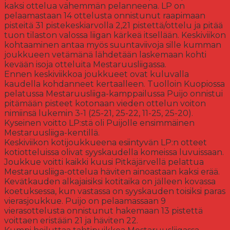
kaksi ottelua vähemmän pelanneena. LP on
pelaamastaan 14 ottelusta onnistunut raapimaan
pisteitä 31 pistekeskiarvolla 2,21 pistettä/ottelu ja pitää
tuon tilaston valossa liigan kärkeä itsellään. Keskiviikon
kohtaaminen antaa myös suuntaviivoja sille kumman
joukkueen vetämänä lähdetään laskemaan kohti
kevään isoja otteluita Mestaruusliigassa.
Ennen keskiviikkoa joukkueet ovat kuluvalla
kaudella kohdanneet kertaalleen. Tuolloin Kuopiossa
pelatussa Mestaruusliiga-kamppailussa Puijo onnistui
pitämään pisteet kotonaan vieden ottelun voiton
nimiinsä lukemin 3-1 (25-21, 25-22, 11-25, 25-20).
Kyseinen voitto LP:stä oli Puijolle ensimmäinen
Mestaruusliiga-kentillä.
Keskiviikon kotijoukkueena esiintyvän LP:n otteet
kotiotteluissa olivat syyskaudella komeissa luvuissaan.
Joukkue voitti kaikki kuusi Pitkäjärvellä pelattua
Mestaruusliiga-ottelua häviten ainoastaan kaksi erää.
Kevätkauden alkajaisiksi kotitaika on jälleen kovassa
koetuksessa, kun vastassa on syyskauden toisiksi paras
vierasjoukkue. Puijo on pelaamassaan 9
vierasottelusta onnistunut hakemaan 13 pistettä
voittaen eristään 21 ja häviten 22.