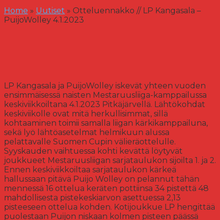
Home
»
Uutiset
»
Otteluennakko // LP Kangasala –
PuijoWolley 4.1.2023
LP Kangasala ja PuijoWolley iskevät yhteen vuoden
ensimmäisessä naisten Mestaruusliiga-kamppailussa
keskiviikkoiltana 4.1.2023 Pitkäjärvellä. Lähtökohdat
keskiviikolle ovat mitä herkullisimmat, sillä
kohtaaminen toimii samalla liigan kärkikamppailuna,
sekä lyö lähtöasetelmat helmikuun alussa
pelattavalle Suomen Cupin välieräottelulle.
Syyskauden vaihtuessa kohti kevättä löytyvät
joukkueet Mestaruusliigan sarjataulukon sijoilta 1. ja 2.
Ennen keskiviikkoiltaa sarjataulukon kärkeä
hallussaan pitävä Puijo Wolley on pelannut tähän
mennessä 16 ottelua keräten pottiinsa 34 pistettä 48
mahdollisesta pistekeskiarvon asettuessa 2,13
pisteeseen ottelua kohden. Kotijoukkue LP hengittää
puolestaan Puijon niskaan kolmen pisteen päässä