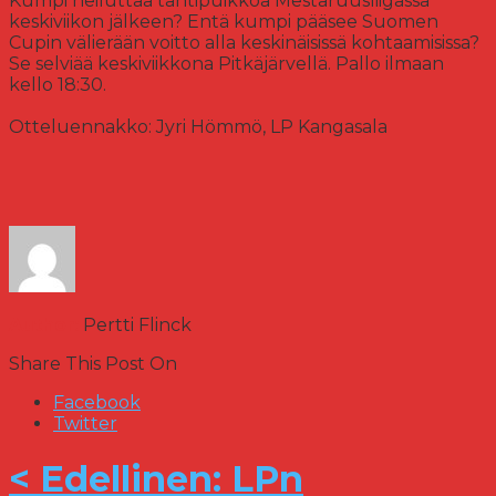
Kumpi heiluttaa tahtipuikkoa Mestaruusliigassa
keskiviikon jälkeen? Entä kumpi pääsee Suomen
Cupin välierään voitto alla keskinäisissä kohtaamisissa?
Se selviää keskiviikkona Pitkäjärvellä. Pallo ilmaan
kello 18:30.
Otteluennakko: Jyri Hömmö, LP Kangasala
Author:
Pertti Flinck
Share This Post On
Facebook
Twitter
< Edellinen: LPn