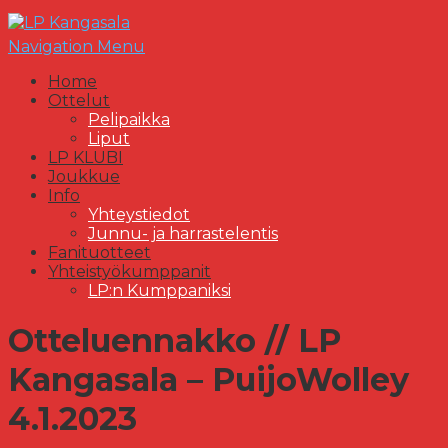
Navigation Menu
Home
Ottelut
Pelipaikka
Liput
LP KLUBI
Joukkue
Info
Yhteystiedot
Junnu- ja harrastelentis
Fanituotteet
Yhteistyökumppanit
LP:n Kumppaniksi
Otteluennakko // LP
Kangasala – PuijoWolley
4.1.2023