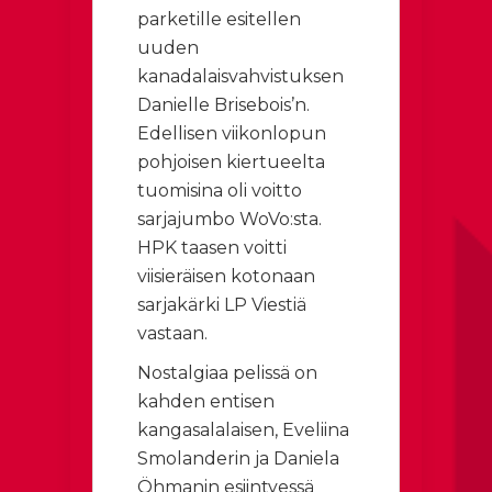
parketille esitellen
uuden
kanadalaisvahvistuksen
Danielle Brisebois’n.
Edellisen viikonlopun
pohjoisen kiertueelta
tuomisina oli voitto
sarjajumbo WoVo:sta.
HPK taasen voitti
viisieräisen kotonaan
sarjakärki LP Viestiä
vastaan.
Nostalgiaa pelissä on
kahden entisen
kangasalalaisen, Eveliina
Smolanderin ja Daniela
Öhmanin esiintyessä