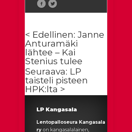
< Edellinen: Janne
Anturamäki
lähtee – Kai
Stenius tulee
Seuraava: LP
taisteli pisteen
HPK:lta >
LP Kangasala
Lentopalloseura Kangasala
ry
on kangasalalainen,