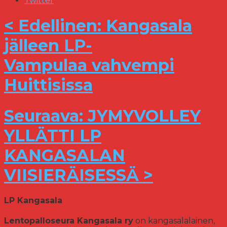
Twitter
< Edellinen: Kangasala
jälleen LP-
Vampulaa vahvempi
Huittisissa
Seuraava: JYMYVOLLEY
YLLÄTTI LP
KANGASALAN
VIISIERÄISESSÄ >
LP Kangasala
Lentopalloseura Kangasala ry
on kangasalalainen,