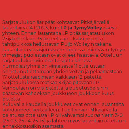
Sarjataulukon ääripäät kohtaavat Pitkäjärvellä
lauantaina 14.1.2023, kun
LP ja JymyVolley
iskevät
yhteen. Ennen lauantaita LP pitää sarjataulukon
2.sijaa itsellään 35 pisteellään – kaksi pistettä
tahtipuikkoa heiluttavan Puijo Wolley:n takana.
Lauantaina vierasjoukkueen roolissa esiintyvän Jymyn
viimeajat puolestaan ovat olleet haastavia. Otteluun
sarjataulukon viimeiseltä sijalta lähtevä
nurmolaisryhmä on viimeisestä 11 ottelustaan
onnistunut ottamaan yhden voiton ja pelaamastaan
17 ottelusta raapimaan kaikkiaan 12 pistettä.
Sarjataulukossa matkaa 9.sijaa pitävään LP
Vampulaan on viisi pistettä ja pudotuspeleihin
pääsevän kahdeksan joukkueen joukkoon kuusi
pistettä.
Kuluvalla kaudella joukkueet ovat ennen lauantaita
kohdanneet kertaalleen. Tuolloinkin Pitkäjärvellä
pelatussa ottelussa LP oli vahvempi suoraan erin 3-0
(25-23, 25-14, 25-15) ja lähtee myös lauantain otteluun
ennakkosuosikin asemasta.