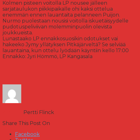
Kolmen pisteen voitolla LP nousee jälleen
sarjataulukon piikkipaikalle ohi kaksi ottelua
enemmän ennen lauantaita pelanneen Puijon.
Nurmo puolestaan nousisi voitolla iskuetäisyydelle
pudotuspeliviivan molemminpuolin olevista
joukkueista.
Lunastaako LP ennakkosuosikin odotukset vai
hakeeko Jymy yllätyksen Pitkäjärveltä? Se selviää
lauantaina, kun ottelu lyödään käyntiin kello 17:00
Ennakko: Jyri Hömmö, LP Kangasala
Author:
Pertti Flinck
Share This Post On
Facebook