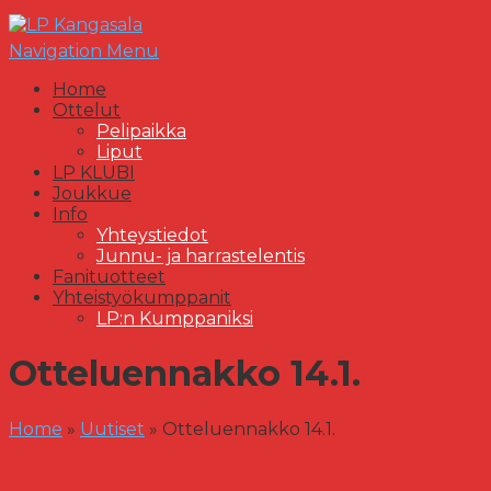
Navigation Menu
Home
Ottelut
Pelipaikka
Liput
LP KLUBI
Joukkue
Info
Yhteystiedot
Junnu- ja harrastelentis
Fanituotteet
Yhteistyökumppanit
LP:n Kumppaniksi
Otteluennakko 14.1.
Home
»
Uutiset
»
Otteluennakko 14.1.