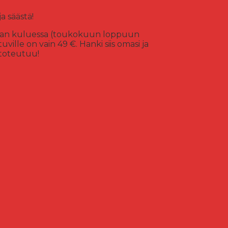
a säästä!
njan kuluessa (toukokuun loppuun
ille on vain 49 €. Hanki siis omasi ja
 toteutuu!