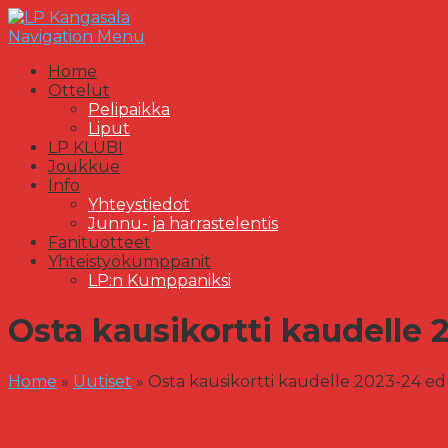
Navigation Menu
Home
Ottelut
Pelipaikka
Liput
LP KLUBI
Joukkue
Info
Yhteystiedot
Junnu- ja harrastelentis
Fanituotteet
Yhteistyökumppanit
LP:n Kumppaniksi
Osta kausikortti kaudelle 2
Home
»
Uutiset
»
Osta kausikortti kaudelle 2023-24 edul