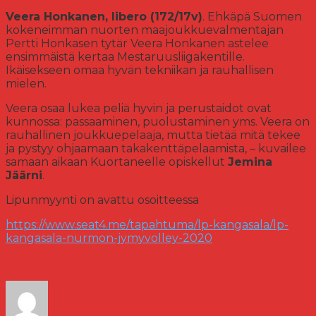
Veera Honkanen, libero (172/17v)
. Ehkäpä Suomen
kokeneimman nuorten maajoukkuevalmentajan
Pertti Honkasen tytär Veera Honkanen astelee
ensimmäistä kertaa Mestaruusliigakentille.
Ikäisekseen omaa hyvän tekniikan ja rauhallisen
mielen.
Veera osaa lukea peliä hyvin ja perustaidot ovat
kunnossa: passaaminen, puolustaminen yms. Veera on
rauhallinen joukkuepelaaja, mutta tietää mitä tekee
ja pystyy ohjaamaan takakenttäpelaamista, – kuvailee
samaan aikaan Kuortaneelle opiskellut
Jemina
Jäärni
.
Lipunmyynti on avattu osoitteessa
https://www.seat4.me/tapahtuma/lp-kangasala/lp-
kangasala-nurmon-jymyvolley-2020