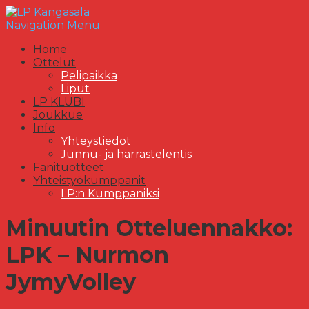
Navigation Menu
Home
Ottelut
Pelipaikka
Liput
LP KLUBI
Joukkue
Info
Yhteystiedot
Junnu- ja harrastelentis
Fanituotteet
Yhteistyökumppanit
LP:n Kumppaniksi
Minuutin Otteluennakko:
LPK – Nurmon
JymyVolley