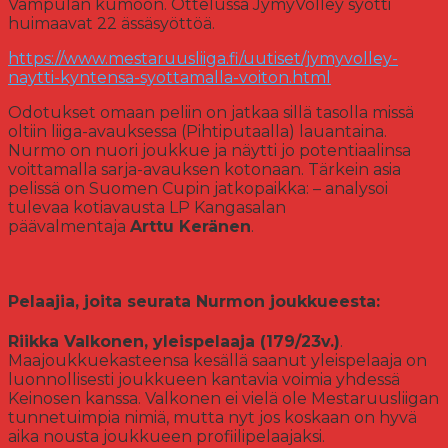
Vampulan kumoon. Ottelussa JymyVolley syötti
huimaavat 22 ässäsyöttöä.
https://www.mestaruusliiga.fi/uutiset/jymyvolley-
naytti-kyntensa-syottamalla-voiton.html
Odotukset omaan peliin on jatkaa sillä tasolla missä
oltiin liiga-avauksessa (Pihtiputaalla) lauantaina.
Nurmo on nuori joukkue ja näytti jo potentiaalinsa
voittamalla sarja-avauksen kotonaan. Tärkein asia
pelissä on Suomen Cupin jatkopaikka: – analysoi
tulevaa kotiavausta LP Kangasalan
päävalmentaja
Arttu Keränen
.
Pelaajia, joita seurata Nurmon joukkueesta:
Riikka Valkonen, yleispelaaja (179/23v.)
.
Maajoukkuekasteensa kesällä saanut yleispelaaja on
luonnollisesti joukkueen kantavia voimia yhdessä
Keinosen kanssa. Valkonen ei vielä ole Mestaruusliigan
tunnetuimpia nimiä, mutta nyt jos koskaan on hyvä
aika nousta joukkueen profiilipelaajaksi.