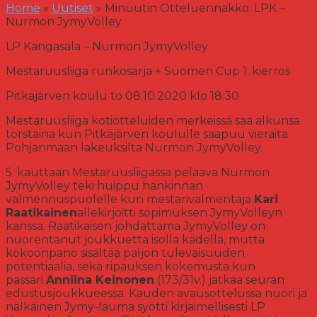
Home
»
Uutiset
»
Minuutin Otteluennakko: LPK –
Nurmon JymyVolley
LP Kangasala – Nurmon JymyVolley
Mestaruusliiga runkosarja + Suomen Cup 1. kierros
Pitkäjärven koulu to 08.10.2020 klo 18:30
Mestaruusliiga kotiotteluiden merkeissä saa alkunsa
torstaina kun Pitkäjärven koululle saapuu vieraita
Pohjanmaan lakeuksilta Nurmon JymyVolley.
5. kauttaan Mestaruusliigassa pelaava Nurmon
JymyVolley teki huippu hankinnan
valmennuspuolelle kun mestarivalmentaja
Kari
Raatikainen
allekirjoitti sopimuksen JymyVolleyn
kanssa. Raatikaisen johdattama JymyVolley on
nuorentanut joukkuetta isolla kädellä, mutta
kokoonpano sisältää paljon tulevaisuuden
potentiaalia, sekä ripauksen kokemusta kun
passari
Anniina Keinonen
(173/31v.) jatkaa seuran
edustusjoukkueessa. Kauden avausottelussa nuori ja
nälkäinen Jymy-lauma syötti kirjaimellisesti LP