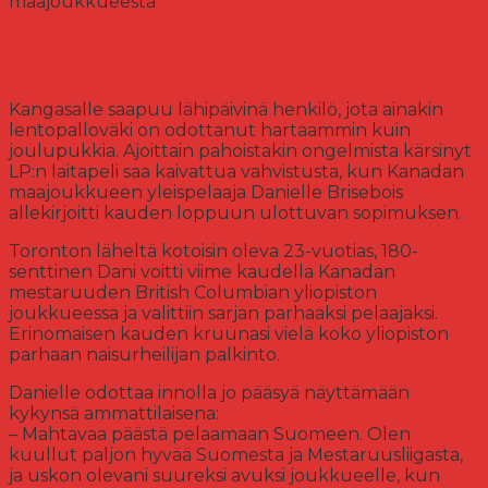
maajoukkueesta
Kangasalle saapuu lähipäivinä henkilö, jota ainakin
lentopalloväki on odottanut hartaammin kuin
joulupukkia. Ajoittain pahoistakin ongelmista kärsinyt
LP:n laitapeli saa kaivattua vahvistusta, kun Kanadan
maajoukkueen yleispelaaja Danielle Brisebois
allekirjoitti kauden loppuun ulottuvan sopimuksen.
Toronton läheltä kotoisin oleva 23-vuotias, 180-
senttinen Dani voitti viime kaudella Kanadan
mestaruuden British Columbian yliopiston
joukkueessa ja valittiin sarjan parhaaksi pelaajaksi.
Erinomaisen kauden kruunasi vielä koko yliopiston
parhaan naisurheilijan palkinto.
Danielle odottaa innolla jo pääsyä näyttämään
kykynsä ammattilaisena:
– Mahtavaa päästä pelaamaan Suomeen. Olen
kuullut paljon hyvää Suomesta ja Mestaruusliigasta,
ja uskon olevani suureksi avuksi joukkueelle, kun