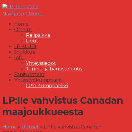
Navigation Menu
Home
Ottelut
Pelipaikka
Liput
LP KLUBI
Joukkue
Info
Yhteystiedot
Junnu- ja harrastelentis
Fanituotteet
Yhteistyökumppanit
LP:n Kumppaniksi
LP:lle vahvistus Canadan
maajoukkueesta
Home
»
Uutiset
»
LP:lle vahvistus Canadan