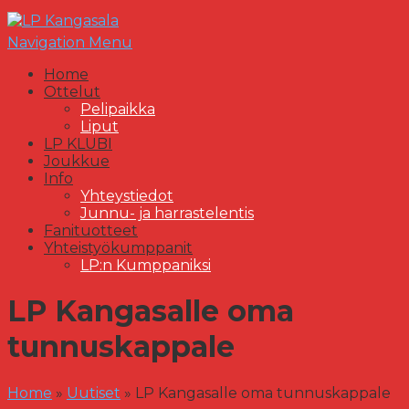
Navigation Menu
Home
Ottelut
Pelipaikka
Liput
LP KLUBI
Joukkue
Info
Yhteystiedot
Junnu- ja harrastelentis
Fanituotteet
Yhteistyökumppanit
LP:n Kumppaniksi
LP Kangasalle oma
tunnuskappale
Home
»
Uutiset
»
LP Kangasalle oma tunnuskappale