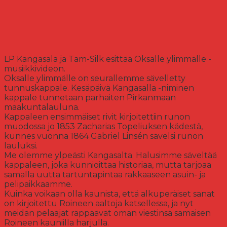
LP Kangasala ja Tam-Silk esittää Oksalle ylimmälle -
musiikkivideon.
Oksalle ylimmälle on seurallemme sävelletty
tunnuskappale. Kesäpäivä Kangasalla -niminen
kappale tunnetaan parhaiten Pirkanmaan
maakuntalauluna.
Kappaleen ensimmäiset rivit kirjoitettiin runon
muodossa jo 1853 Zacharias Topeliuksen kädestä,
kunnes vuonna 1864 Gabriel Linsén sävelsi runon
lauluksi.
Me olemme ylpeästi Kangasalta. Halusimme säveltää
kappaleen, joka kunnioittaa historiaa, mutta tarjoaa
samalla uutta tartuntapintaa rakkaaseen asuin- ja
pelipaikkaamme.
Kuinka voikaan olla kaunista, että alkuperäiset sanat
on kirjoitettu Roineen aaltoja katsellessa, ja nyt
meidän pelaajat räppäävät oman viestinsä samaisen
Roineen kauniilla harjulla.