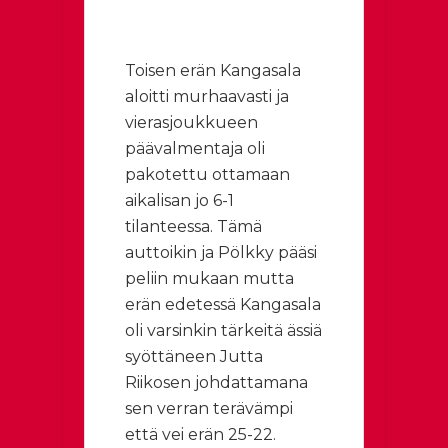
Toisen erän Kangasala
aloitti murhaavasti ja
vierasjoukkueen
päävalmentaja oli
pakotettu ottamaan
aikalisan jo 6-1
tilanteessa. Tämä
auttoikin ja Pölkky pääsi
peliin mukaan mutta
erän edetessä Kangasala
oli varsinkin tärkeitä ässiä
syöttäneen Jutta
Riikosen johdattamana
sen verran terävämpi
että vei erän 25-22.