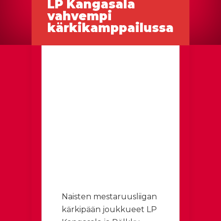
LP Kangasala
vahvempi
kärkikamppailussa
Naisten mestaruusliigan
kärkipään joukkueet LP