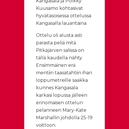
Kangasala ja Pölkky
Kuusamo kohtasivat
hyvätasoisessa ottelussa
Kangasalla lauantaina.
Ottelu oli alusta asti
parasta peliä mitä
Pitkäjärven salissa on
tällä kaudella nähty.
Ensimmäinen erä
mentiin taasatahtiin ihan
loppumetreille saakka
kunnes Kangasala
karkasi lopussa jälleen
erinomaisen ottelun
pelanneen Mary-Kate
Marshallin johdolla 25-19
voittoon.