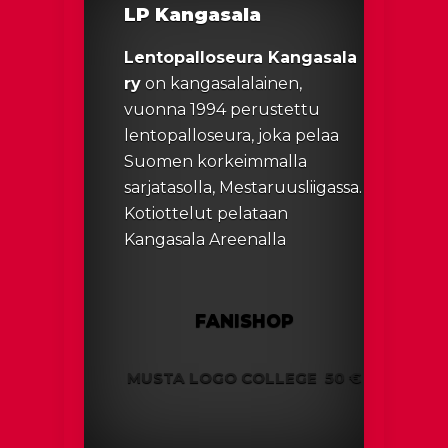
LP Kangasala
Lentopalloseura Kangasala
ry
on kangasalalainen,
vuonna 1994 perustettu
lentopalloseura, joka pelaa
Suomen korkeimmalla
sarjatasolla, Mestaruusliigassa.
Kotiottelut pelataan
Kangasala Areenalla
FANISHOP
MUSTA LOGO COLLEGE
50 €