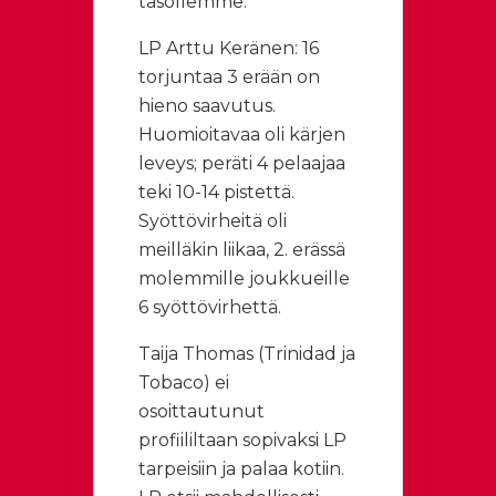
tasollemme.
LP Arttu Keränen: 16
torjuntaa 3 erään on
hieno saavutus.
Huomioitavaa oli kärjen
leveys; peräti 4 pelaajaa
teki 10-14 pistettä.
Syöttövirheitä oli
meilläkin liikaa, 2. erässä
molemmille joukkueille
6 syöttövirhettä.
Taija Thomas (Trinidad ja
Tobaco) ei
osoittautunut
profiililtaan sopivaksi LP
tarpeisiin ja palaa kotiin.