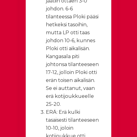
jäätiin ottaen 3-0
johdon. 6-6
tilanteessa Ploki pääsi
hetkeksi tasoihin,
mutta LP otti taas
johdon 10-6, kunnes
Ploki otti aikalisän.
Kangasala piti
johtonsa tilanteeseen
17-12, jolloin Ploki otti
erän toisen aikalisän.
Se ei auttanut, vaan
erä kotijoukkueelle
25-20.
ERÄ: Erä kulki
tasaisesti tilanteeseen
10-10, joloin
kotijoukkue otti