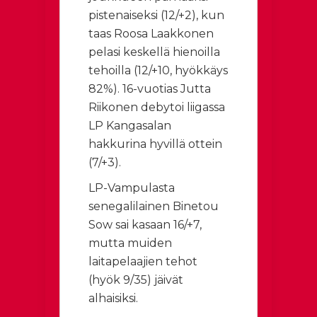
pistenaiseksi (12/+2), kun
taas Roosa Laakkonen
pelasi keskellä hienoilla
tehoilla (12/+10, hyökkäys
82%). 16-vuotias Jutta
Riikonen debytoi liigassa
LP Kangasalan
hakkurina hyvillä ottein
(7/+3).
LP-Vampulasta
senegalilainen Binetou
Sow sai kasaan 16/+7,
mutta muiden
laitapelaajien tehot
(hyök 9/35) jäivät
alhaisiksi.