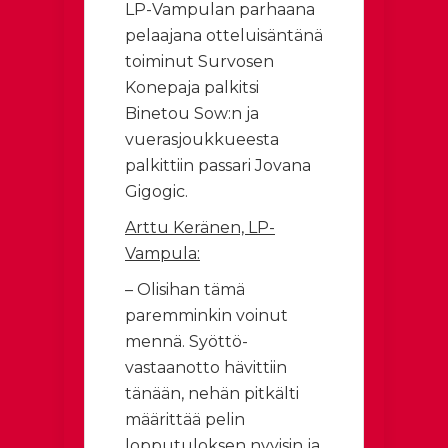
LP-Vampulan parhaana
pelaajana otteluisäntänä
toiminut Survosen
Konepaja palkitsi
Binetou Sow:n ja
vuerasjoukkueesta
palkittiin passari Jovana
Gigogic.
Arttu Keränen, LP-
Vampula:
– Olisihan tämä
paremminkin voinut
mennä. Syöttö-
vastaanotto hävittiin
tänään, nehän pitkälti
määrittää pelin
lopputuloksen nyyisin ja