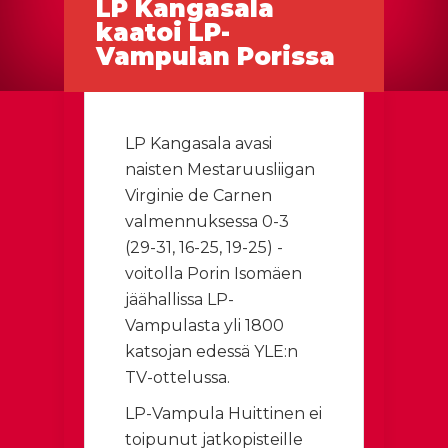
LP Kangasala
kaatoi LP-
Vampulan Porissa
LP Kangasala avasi
naisten Mestaruusliigan
Virginie de Carnen
valmennuksessa 0-3
(29-31, 16-25, 19-25) -
voitolla Porin Isomäen
jäähallissa LP-
Vampulasta yli 1800
katsojan edessä YLE:n
TV-ottelussa.
LP-Vampula Huittinen ei
toipunut jatkopisteille