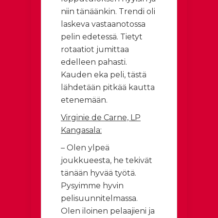
niin tänäänkin. Trendi oli
laskeva vastaanotossa
pelin edetessä. Tietyt
rotaatiot jumittaa
edelleen pahasti.
Kauden eka peli, tästä
lähdetään pitkää kautta
etenemään.
Virginie de Carne, LP
Kangasala:
– Olen ylpeä
joukkueesta, he tekivät
tänään hyvää työtä.
Pysyimme hyvin
pelisuunnitelmassa.
Olen iloinen pelaajieni ja