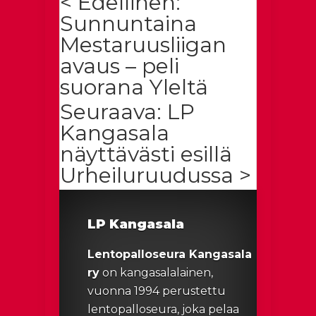
< Edellinen:
Sunnuntaina
Mestaruusliigan
avaus – peli
suorana Yleltä
Seuraava: LP
Kangasala
näyttävästi esillä
Urheiluruudussa >
LP Kangasala
Lentopalloseura Kangasala
ry
on kangasalalainen,
vuonna 1994 perustettu
lentopalloseura, joka pelaa