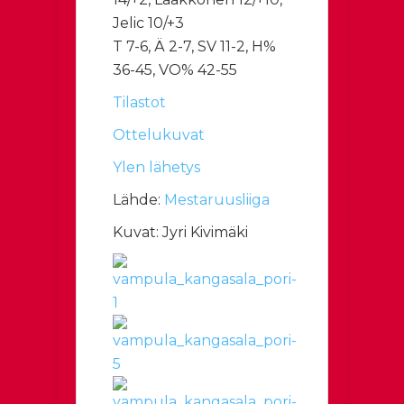
Jelic 10/+3
T 7-6, Ä 2-7, SV 11-2, H%
36-45, VO% 42-55
Tilastot
Ottelukuvat
Ylen lähetys
Lähde:
Mestaruusliiga
Kuvat: Jyri Kivimäki