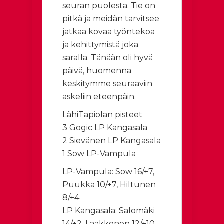
seuran puolesta. Tie on
pitkä ja meidän tarvitsee
jatkaa kovaa työntekoa
ja kehittymistä joka
saralla. Tänään oli hyvä
päivä, huomenna
keskitymme seuraaviin
askeliin eteenpäin.
LähiTapiolan pisteet
3 Gogic LP Kangasala
2 Sievänen LP Kangasala
1 Sow LP-Vampula
LP-Vampula: Sow 16/+7,
Puukka 10/+7, Hiltunen
8/+4
LP Kangasala: Salomäki
14/+2, Laakkonen 12/+10,