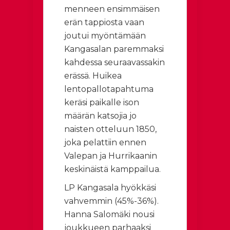
menneen ensimmäisen
erän tappiosta vaan
joutui myöntämään
Kangasalan paremmaksi
kahdessa seuraavassakin
erässä. Huikea
lentopallotapahtuma
keräsi paikalle ison
määrän katsojia jo
naisten otteluu
n 1850,
joka pelattiin ennen
Valepan ja Hurrikaanin
keskinäistä kamppailua.
LP Kangasala hyökkäsi
vahvemmin (45%-36%).
Hanna Salomäki nousi
joukkueen parhaaksi