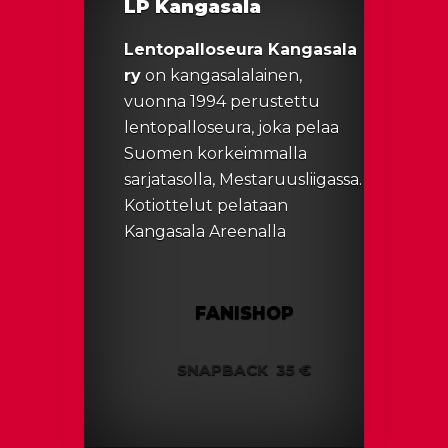
LP Kangasala
Lentopalloseura Kangasala
ry
on kangasalalainen,
vuonna 1994 perustettu
lentopalloseura, joka pelaa
Suomen korkeimmalla
sarjatasolla, Mestaruusliigassa.
Kotiottelut pelataan
Kangasala Areenalla
FANISHOP
SNAPBACK
35 €