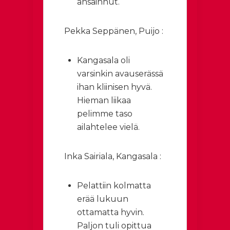
ansainnut.
Pekka Seppänen, Puijo :
Kangasala oli
varsinkin avauserässä
ihan kliinisen hyvä.
Hieman liikaa
pelimme taso
ailahtelee vielä.
Inka Sairiala, Kangasala :
Pelattiin kolmatta
erää lukuun
ottamatta hyvin.
Paljon tuli opittua