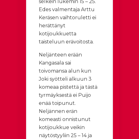
selkein lukemin 15 – 25.
Edes valmentaja Arttu
Keräsen vaihtoruletti ei
herättänyt
kotijoukkuetta
taisteluun erävoitosta.
Neljänteen erään
Kangasala sai
toivomansa alun kun
Joki syötteli alkuun 3
komeaa pistettä ja tästä
tyrmäyksestä ei Puijo
enää toipunut.
Neljännen erän
komeasti onnistunut
kotijoukkue veikin
näytöstyyliin 25 – 14 ja