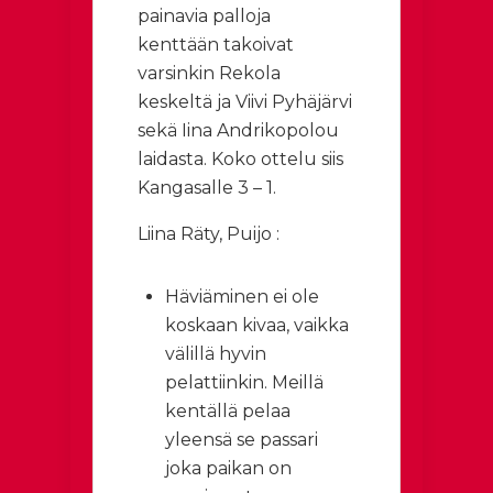
painavia palloja
kenttään takoivat
varsinkin Rekola
keskeltä ja Viivi Pyhäjärvi
sekä Iina Andrikopolou
laidasta. Koko ottelu siis
Kangasalle 3 – 1.
Liina Räty, Puijo :
Häviäminen ei ole
koskaan kivaa, vaikka
välillä hyvin
pelattiinkin. Meillä
kentällä pelaa
yleensä se passari
joka paikan on