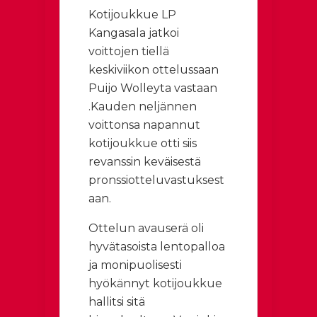
Kotijoukkue LP
Kangasala jatkoi
voittojen tiellä
keskiviikon ottelussaan
Puijo Wolleyta vastaan
.Kauden neljännen
voittonsa napannut
kotijoukkue otti siis
revanssin keväisestä
pronssiotteluvastuksest
aan.
Ottelun avauserä oli
hyvätasoista lentopalloa
ja monipuolisesti
hyökännyt kotijoukkue
hallitsi sitä