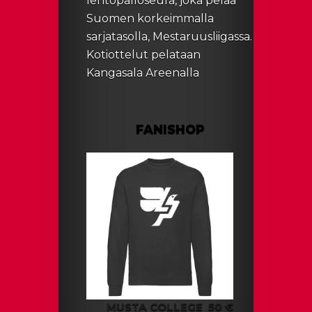
lentopalloseura, joka pelaa
Suomen korkeimmalla
sarjatasolla, Mestaruusliigassa.
Kotiottelut pelataan
Kangasala Areenalla
FANISHOP
MUSTA COLLEGE
50 €