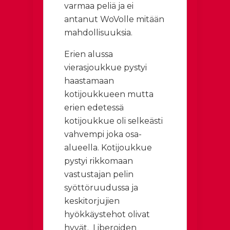
varmaa peliä ja ei
antanut WoVolle mitään
mahdollisuuksia.
Erien alussa
vierasjoukkue pystyi
haastamaan
kotijoukkueen mutta
erien edetessä
kotijoukkue oli selkeästi
vahvempi joka osa-
alueella. Kotijoukkue
pystyi rikkomaan
vastustajan pelin
syöttöruudussa ja
keskitorjujien
hyökkäystehot olivat
hyvät. Liberoiden