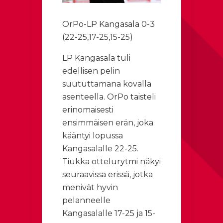
OrPo-LP Kangasala 0-3
(22-25,17-25,15-25)
LP Kangasala tuli
edellisen pelin
suututtamana kovalla
asenteella. OrPo taisteli
erinomaisesti
ensimmäisen erän, joka
kääntyi lopussa
Kangasalalle 22-25.
Tiukka ottelurytmi näkyi
seuraavissa erissä, jotka
menivät hyvin
pelanneelle
Kangasalalle 17-25 ja 15-