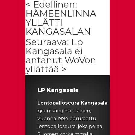
< Edellinen:
HÄMEENLINNA
YLLÄTTI
KANGASALAN
Seuraava: Lp
Kangasala ei
antanut WoVon
yllättää >
LP Kangasala
Lentopalloseura Kangasala
ry
on kangasalalainen,
vuonna 1994 perustettu
lentopalloseura, joka pelaa
Suomen korkeimmalla