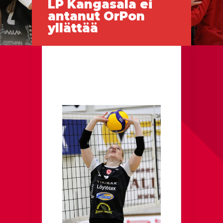
LP Kangasala ei
antanut OrPon
yllättää