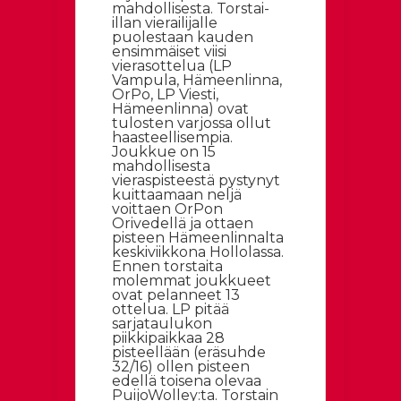
mahdollisesta. Torstai-
illan vierailijalle
puolestaan kauden
ensimmäiset viisi
vierasottelua (LP
Vampula, Hämeenlinna,
OrPo, LP Viesti,
Hämeenlinna) ovat
tulosten varjossa ollut
haasteellisempia.
Joukkue on 15
mahdollisesta
vieraspisteestä pystynyt
kuittaamaan neljä
voittaen OrPon
Orivedellä ja ottaen
pisteen Hämeenlinnalta
keskiviikkona Hollolassa.
Ennen torstaita
molemmat joukkueet
ovat pelanneet 13
ottelua. LP pitää
sarjataulukon
piikkipaikkaa 28
pisteellään (eräsuhde
32/16) ollen pisteen
edellä toisena olevaa
PuijoWolley:ta. Torstain