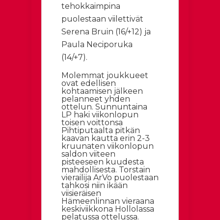
tehokkaimpina
puolestaan viilettivät
Serena Bruin (16/+12) ja
Paula Neciporuka
(14/+7).
Molemmat joukkueet
ovat edellisen
kohtaamisen jälkeen
pelanneet yhden
ottelun. Sunnuntaina
LP haki viikonlopun
toisen voittonsa
Pihtiputaalta pitkän
kaavan kautta erin 2-3
kruunaten viikonlopun
saldon viiteen
pisteeseen kuudesta
mahdollisesta. Torstain
vierailija ArVo puolestaan
tahkosi niin ikään
viisieräisen
Hämeenlinnan vieraana
keskiviikkona Hollolassa
pelatussa ottelussa.