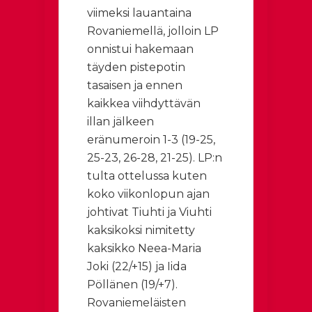
viimeksi lauantaina
Rovaniemellä, jolloin LP
onnistui hakemaan
täyden pistepotin
tasaisen ja ennen
kaikkea viihdyttävän
illan jälkeen
eränumeroin 1-3 (19-25,
25-23, 26-28, 21-25). LP:n
tulta ottelussa kuten
koko viikonlopun ajan
johtivat Tiuhti ja Viuhti
kaksikoksi nimitetty
kaksikko Neea-Maria
Joki (22/+15) ja Iida
Pöllänen (19/+7).
Rovaniemeläisten