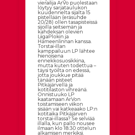
vierailija ArVo puolestaan
löytyy sarjataulukon
kuudennelta sijalta 15
pistellään (eräsuhde
20/28) ollen tasapisteissä
sijoilla seitsemän ja
kahdeksan olevien
LiigaPlokin ja
Hämeenlinnan kanssa.
Torstai-illan
kamppailuun LP lähtee
hienoisena
ennekkosuosikkina,
mutta kuten todettua –
täysi työilta on edessä,
jotta joukkue pitää
tänään pisteet
Pitkäjärvellä ja
kotitilaston vihreänä.
Onnistuuko LP
kaatamaan ArVon
toistamiseen viikon
sisään vai katkeaako LP:n
kotitaika Pitkäjärven
torstai-illassa? Se selviää
illalla, kun pallo nousee
ilmaan klo 18:30 ottelun
alkamisen merkiksi.