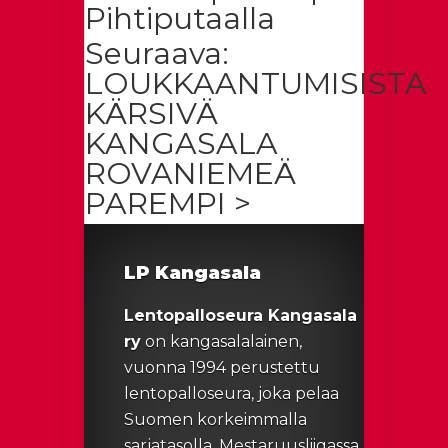
Pihtiputaalla
Seuraava:
LOUKKAANTUMISISTA
KÄRSIVÄ
KANGASALA
ROVANIEMEÄ
PAREMPI >
LP Kangasala
Lentopalloseura Kangasala
ry
on kangasalalainen,
vuonna 1994 perustettu
lentopalloseura, joka pelaa
Suomen korkeimmalla
sarjatasolla, Mestaruusliigassa.