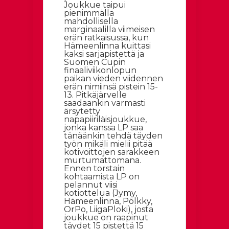
Joukkue taipui
pienimmällä
mahdollisella
marginaalilla viimeisen
erän ratkaisussa, kun
Hämeenlinna kuittasi
kaksi sarjapistettä ja
Suomen Cupin
finaaliviikonlopun
paikan vieden viidennen
erän nimiinsä pistein 15-
13. Pitkäjärvelle
saadaankin varmasti
ärsytetty
napapiiriläisjoukkue,
jonka kanssa LP saa
tänäänkin tehdä täyden
työn mikäli mielii pitää
kotivoittojen sarakkeen
murtumattomana.
Ennen torstain
kohtaamista LP on
pelannut viisi
kotiottelua (Jymy,
Hämeenlinna, Pölkky,
OrPo, LiigaPloki), josta
joukkue on raapinut
täydet 15 pistettä 15