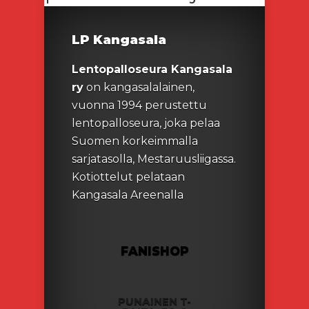
LP Kangasala
Lentopalloseura Kangasala
ry
on kangasalalainen,
vuonna 1994 perustettu
lentopalloseura, joka pelaa
Suomen korkeimmalla
sarjatasolla, Mestaruusliigassa.
Kotiottelut pelataan
Kangasala Areenalla
FANISHOP
PUNAINEN T-