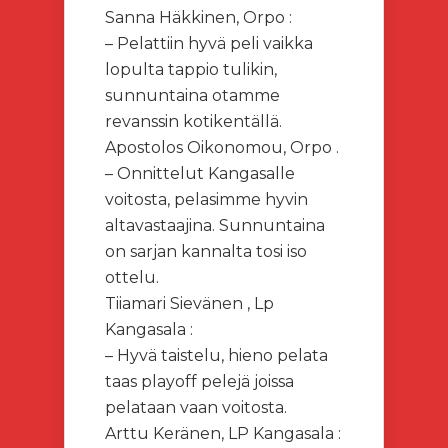
Sanna Häkkinen, Orpo :
– Pelattiin hyvä peli vaikka
lopulta tappio tulikin,
sunnuntaina otamme
revanssin kotikentällä.
Apostolos Oikonomou, Orpo .
– Onnittelut Kangasalle
voitosta, pelasimme hyvin
altavastaajina. Sunnuntaina
on sarjan kannalta tosi iso
ottelu.
Tiiamari Sievänen , Lp
Kangasala :
– Hyvä taistelu, hieno pelata
taas playoff pelejä joissa
pelataan vaan voitosta.
Arttu Keränen, LP Kangasala :