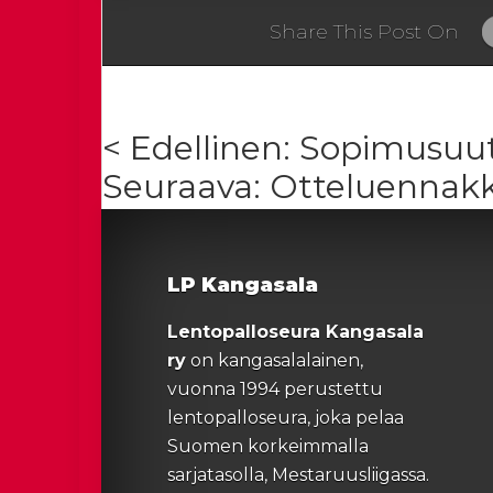
Share This Post On
< Edellinen: Sopimusuut
Seuraava: Otteluennakko
LP Kangasala
Lentopalloseura Kangasala
ry
on kangasalalainen,
vuonna 1994 perustettu
lentopalloseura, joka pelaa
Suomen korkeimmalla
sarjatasolla, Mestaruusliigassa.