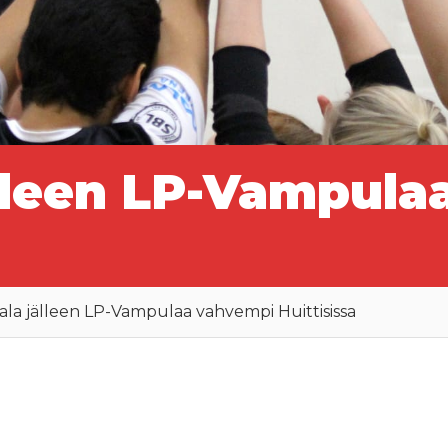
lleen LP-Vampula
la jälleen LP-Vampulaa vahvempi Huittisissa