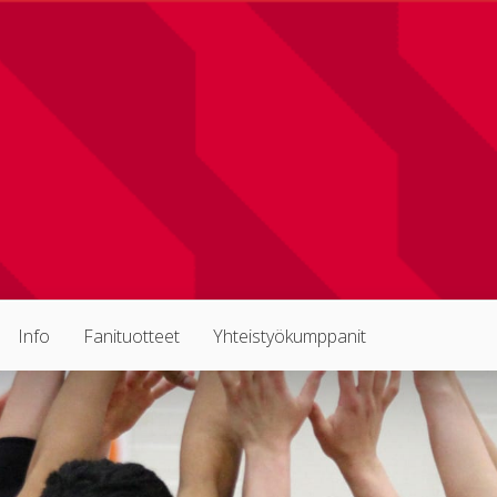
Info
Fanituotteet
Yhteistyökumppanit