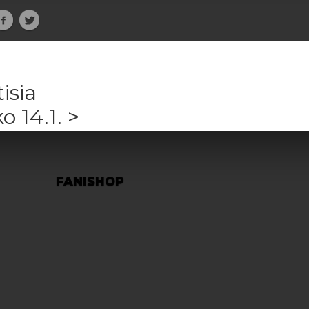
isia
 14.1. >
FANISHOP