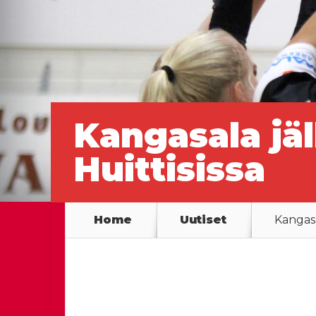
Kangasala jä
Huittisissa
Home
Uutiset
Kangasa