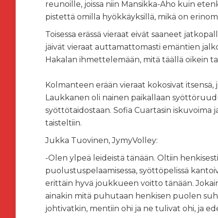
reunoille, joissa niin Mansikka-Aho kuin eten
pistettä omilla hyökkäyksillä, mikä on erin
Toisessa erässä vieraat eivät saaneet jatkopall
jäivät vieraat auttamattomasti emäntien jal
Hakalan ihmettelemään, mitä täällä oikein ta
Kolmanteen erään vieraat kokosivat itsensä, j
Laukkanen oli nainen paikallaan syöttöruu
syöttötaidostaan. Sofia Cuartasin iskuvoima ja
taisteltiin.
Jukka Tuovinen, JymyVolley:
-Olen ylpeä leideistä tänään. Oltiin henkisesti
puolustuspelaamisessa, syöttöpelissä kantoiva
erittäin hyvä joukkueen voitto tänään. Jokai
ainakin mitä puhutaan henkisen puolen suhteen
johtivatkin, mentiin ohi ja ne tulivat ohi, ja e