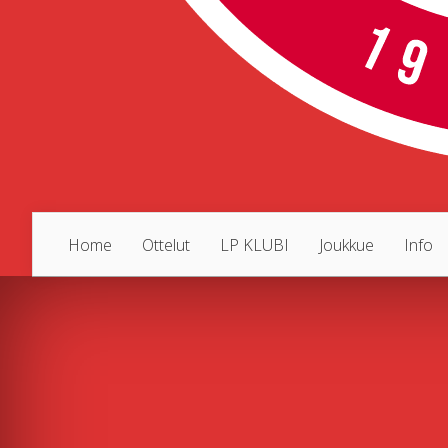
Home
Ottelut
LP KLUBI
Joukkue
Info