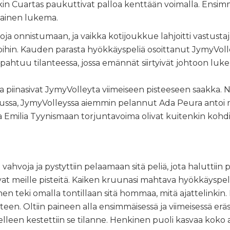
kin Cuartas paukuttivat palloa kenttään voimalla. Ensimmä
omainen lukema.
oja onnistumaan, ja vaikka kotijoukkue lahjoitti vastustajall
koihin. Kauden parasta hyökkäyspeliä osoittanut JymyVo
pahtuu tilanteessa, jossa emännät siirtyivät johtoon luke
a piinasivat JymyVolleyta viimeiseen pisteeseen saakka. N
dussa, JymyVolleyssa aiemmin pelannut Ada Peura antoi
 Emilia Tyynismaan torjuntavoima olivat kuitenkin kohdilla
 vahvoja ja pystyttiin pelaamaan sitä peliä, jota haluttiin 
t meille pisteitä. Kaiken kruunasi mahtava hyökkäyspeli, m
nen teki omalla tontillaan sitä hommaa, mitä ajattelinki
. Oltiin paineen alla ensimmäisessä ja viimeisessä erässä
delleen kestettiin se tilanne. Henkinen puoli kasvaa koko aja