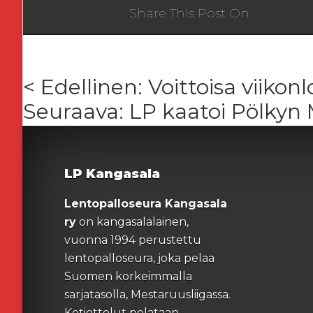
Share This Post On
< Edellinen: Voittoisa viiko
Seuraava: LP kaatoi Pölkyn
LP Kangasala
Lentopalloseura Kangasala
ry
on kangasalalainen,
vuonna 1994 perustettu
lentopalloseura, joka pelaa
Suomen korkeimmalla
sarjatasolla, Mestaruusliigassa.
Kotiottelut pelataan