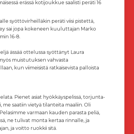
isessä erässä kotijoukkue saalisti peräti 16
e syöttövirheilläkin peräti viisi pistettä,
lley sai jopa kokeneen kuuluttajan Marko
min 16-8.
eljä ässää ottelussa syöttänyt Laura
 myös muistutuksen vahvasta
an, kun viimeisistä ratkaisevista palloista
pelata. Pienet asiat hyökkäyspelissä, torjunta-
e saatiin vietyä tilanteita maaliin. Oli
n. Pelasimme varmaan kauden parasta peliä,
, ne tulivat monta kertaa rinnalle, ja
n, ja voitto ruokkii sitä.