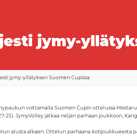
jesti jymy-yllät
jesti jymy-yllätyksen Suomen Cupissa
en jymypaukun voittamalla Suomen Cupin ottelussa Mestar
, 27-25). JymyVolley jatkaa neljän parhaan joukkoon, Kan
un alusta alkaen. Ottelun parhaana kotijoukkueesta palkit