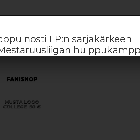
nloppu nosti LP:n sarjakärkeen
 Mestaruusliigan huippukampp
FANISHOP
MUSTA LOGO
COLLEGE
50 €