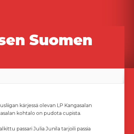
yksen Suomen
uusliigan kärjessä olevan LP Kangasalan
gasalan kohtalo on pudota cupista.
tu passari Julia Junila tarjoili passia