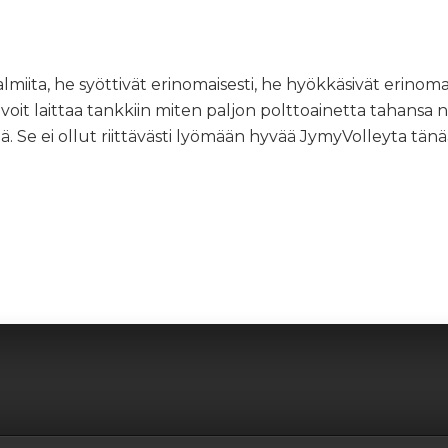
valmiita, he syöttivät erinomaisesti, he hyökkäsivät erino
it laittaa tankkiin miten paljon polttoainetta tahansa niin
ellä. Se ei ollut riittävästi lyömään hyvää JymyVolleyta tänä