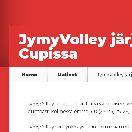
JymyVolley jär
Cupissa
Home
Uutiset
JymyVolley jär
JymyVolley järjesti tiistai-iltana varsinais
puhtaasti kolmessa erässä 3-0 (25-23, 25-26
JymyVolley sai hyökkäyspelin toimimaan ottel