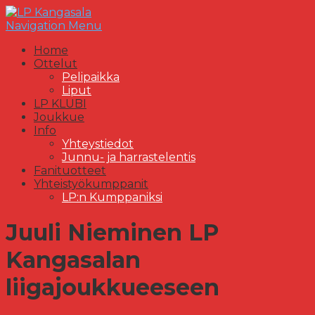
Navigation Menu
Home
Ottelut
Pelipaikka
Liput
LP KLUBI
Joukkue
Info
Yhteystiedot
Junnu- ja harrastelentis
Fanituotteet
Yhteistyökumppanit
LP:n Kumppaniksi
Juuli Nieminen LP
Kangasalan
liigajoukkueeseen