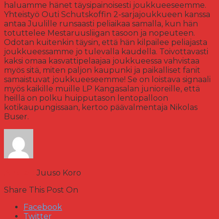
haluamme hänet täysipainoisesti joukkueeseemme.
Yhteistyö Outi Schutskoffin 2-sarjajoukkueen kanssa
antaa Juulille runsaasti peliaikaa samalla, kun hän
totuttelee Mestaruusliigan tasoon ja nopeuteen.
Odotan kuitenkin täysin, että hän kilpailee peliajasta
joukkueessamme jo tulevalla kaudella. Toivottavasti
kaksi omaa kasvattipelaajaa joukkueessa vahvistaa
myös sitä, miten paljon kaupunki ja paikalliset fanit
samaistuvat joukkueeseemme! Se on loistava signaali
myös kaikille muille LP Kangasalan junioreille, että
heillä on polku huipputason lentopalloon
kotikaupungissaan, kertoo päävalmentaja Nikolas
Buser.
Author:
Juuso Koro
Share This Post On
Facebook
Twitter