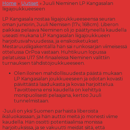
Home
»
Uutiset
»
Juuli Nieminen LP Kangasalan
liigajoukkueeseen
LP Kangasala nostaa liigajoukkueeseensa seuran
oman juniorin, Juuli Niemisen (17v, 168cm). Liberon
paikkaa pelaava Nieminen oli jo päättyneellä kaudella
useasti mukana LP Kangasalan liigajoukkueen
harjoitusvahvuudessa, ja ensikosketukset
Mestaruusliigakentällä hän sai runkosarjan viimeisessä
ottelussa OrPoa vastaan. Huhtikuun lopussa
pelatuissa U17 SM-finaaleissa Nieminen valittiin
turnauksen tähdistöjoukkueeseen.
Olen iloinen mahdollisuudesta päästä mukaan
LP Kangasalan joukkueeseen ja odotan kovasti
päivittäistä laadukasta ja kovaa harjoittelua.
Tavoitteena ensi kaudella on kehittyä
monipuolisesti pelaajana, kertoo Juuli
tunnelmistaan.
-Juuli on yksi Suomen parhaista liberoista
ikäluokassaan, ja hän auttoi meitä jo monesti viime
kaudella. Hän osoitti potentiaalinsa monissa
harjoituksissa, ja se vakuutti meidät siitä, että