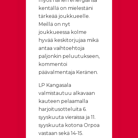
myös hänen energiansa
kentällä on mielestäni
tärkeää joukkueelle.
Meillä on nyt
joukkueessa kolme
hyvää keskitorjujaa mikä
antaa vaihtoehtoja
paljonkin peluutukseen,
kommentoi
päävalmentaja Keränen.
LP Kangasala
valmistautuu alkavaan
kauteen pelaamalla
harjoitusotteluita 6.
syyskuuta vieraissa ja 11.
syyskuuta kotona Orpoa
vastaan sekä 14-15.