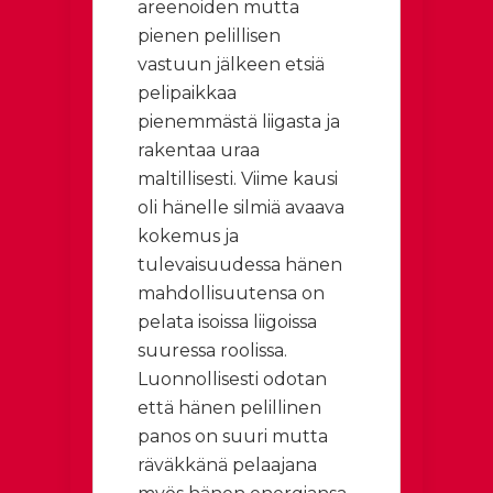
areenoiden mutta
pienen pelillisen
vastuun jälkeen etsiä
pelipaikkaa
pienemmästä liigasta ja
rakentaa uraa
maltillisesti. Viime kausi
oli hänelle silmiä avaava
kokemus ja
tulevaisuudessa hänen
mahdollisuutensa on
pelata isoissa liigoissa
suuressa roolissa.
Luonnollisesti odotan
että hänen pelillinen
panos on suuri mutta
räväkkänä pelaajana