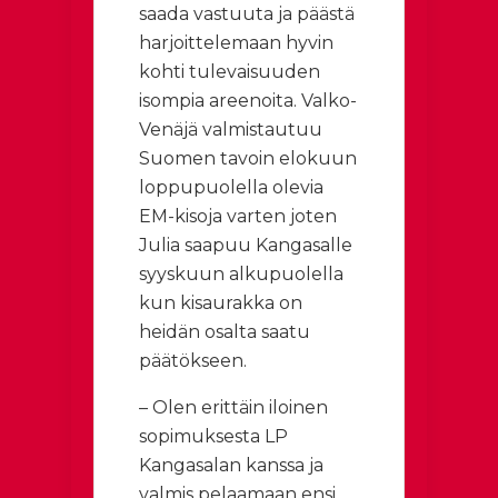
saada vastuuta ja päästä
harjoittelemaan hyvin
kohti tulevaisuuden
isompia areenoita. Valko-
Venäjä valmistautuu
Suomen tavoin elokuun
loppupuolella olevia
EM-kisoja varten joten
Julia saapuu Kangasalle
syyskuun alkupuolella
kun kisaurakka on
heidän osalta saatu
päätökseen.
– Olen erittäin iloinen
sopimuksesta LP
Kangasalan kanssa ja
valmis pelaamaan ensi