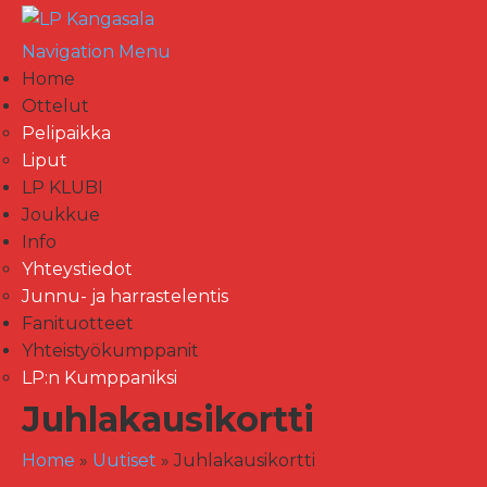
Navigation Menu
Home
Ottelut
Pelipaikka
Liput
LP KLUBI
Joukkue
Info
Yhteystiedot
Junnu- ja harrastelentis
Fanituotteet
Yhteistyökumppanit
LP:n Kumppaniksi
Juhlakausikortti
Home
»
Uutiset
»
Juhlakausikortti