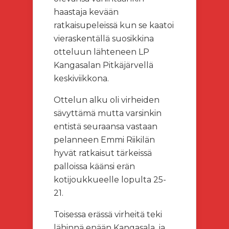
haastaja kevään
ratkaisupeleissä kun se kaatoi
vieraskentällä suosikkina
otteluun lähteneen LP
Kangasalan Pitkäjärvellä
keskiviikkona.
Ottelun alku oli virheiden
sävyttämä mutta varsinkin
entistä seuraansa vastaan
pelanneen Emmi Riikilän
hyvät ratkaisut tärkeissä
palloissa käänsi erän
kotijoukkueelle lopulta 25-
21.
Toisessa erässä virheitä teki
lähinnä enään Kangasala, ja