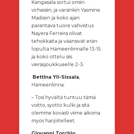
Kangasala sortui omiin
virheisiin, ja varsinkin Yasmine
Madsen ja koko ajan
parantava tuore vahvistus
Nayera Ferreira olivat
tehokkaita ja väänsivät erän
lopulta Hämeenlinnalle 13-15
ja koko ottelu siis
vierasjoukkueelle 2-3.
Bettina Yli-Sissala
,
Hämeenlinna :
– Tosi hyvältä tuntuu tämä
voitto, syöttö kulki ja sitä
olemme kovasti viime aikoina
myös harjoitelleet.
Giovanni Torchio
,