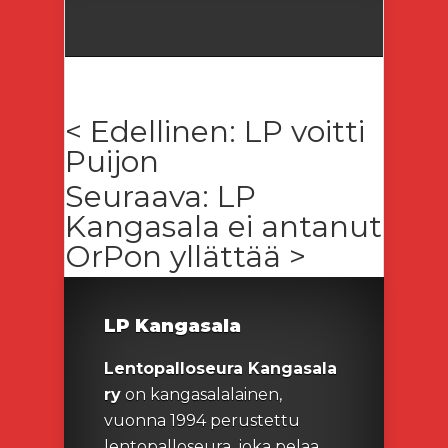
< Edellinen: LP voitti
Puijon
Seuraava: LP
Kangasala ei antanut
OrPon yllättää >
LP Kangasala
Lentopalloseura Kangasala
ry
on kangasalalainen,
vuonna 1994 perustettu
lentopalloseura, joka pelaa