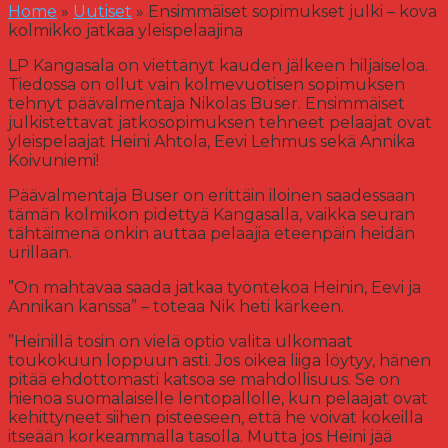
Home
»
Uutiset
»
Ensimmäiset sopimukset julki – kova
kolmikko jatkaa yleispelaajina
LP Kangasala on viettänyt kauden jälkeen hiljaiseloa.
Tiedossa on ollut vain kolmevuotisen sopimuksen
tehnyt päävalmentaja Nikolas Buser. Ensimmäiset
julkistettavat jatkosopimuksen tehneet pelaajat ovat
yleispelaajat Heini Ahtola, Eevi Lehmus sekä Annika
Koivuniemi!
Päävalmentaja Buser on erittäin iloinen saadessaan
tämän kolmikon pidettyä Kangasalla, vaikka seuran
tähtäimenä onkin auttaa pelaajia eteenpäin heidän
urillaan.
”On mahtavaa saada jatkaa työntekoa Heinin, Eevi ja
Annikan kanssa” – toteaa Nik heti kärkeen.
”Heinillä tosin on vielä optio valita ulkomaat
toukokuun loppuun asti. Jos oikea liiga löytyy, hänen
pitää ehdottomasti katsoa se mahdollisuus. Se on
hienoa suomalaiselle lentopallolle, kun pelaajat ovat
kehittyneet siihen pisteeseen, että he voivat kokeilla
itseään korkeammalla tasolla. Mutta jos Heini jää