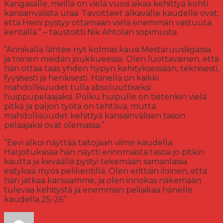
Kangasalle, meillä on vielä vuosi aikaa kehittyä kohti
kansainvälistä uraa. Tavoitteet alkavalle kaudelle ovat,
että Heini pystyy ottamaan vielä enemmän vastuuta
kentällä.” – taustoitti Nik Ahtolan sopimusta.
”Annikalla lähtee nyt kolmas kausi Mestaruusliigassa
ja toinen meidän joukkueessa. Olen luottavainen, että
hän ottaa taas yhden hypyn kehityksessään, teknisesti,
fyysisesti ja henkisesti. Hänellä on kaikki
mahdollisuudet tulla absoluuttiseksi
huippupelaajaksi. Polku huipulle on tietenkin vielä
pitkä ja paljon työtä on tehtävä, mutta
mahdollisuudet kehittyä kansainvälisen tason
pelaajaksi ovat olemassa.”
”Eevi alkoi näyttää taitojaan viime kaudella.
Harjoituksissa hän näytti erinomaista tasoa jo pitkin
kautta ja keväällä pystyi tekemään samanlaisia
esityksiä myös pelikentillä. Olen erittäin iloinen, että
hän jatkaa kanssamme, ja olen innokas näkemään
tulevaa kehitystä ja enemmän peliaikaa hänelle
kaudella 25-26”