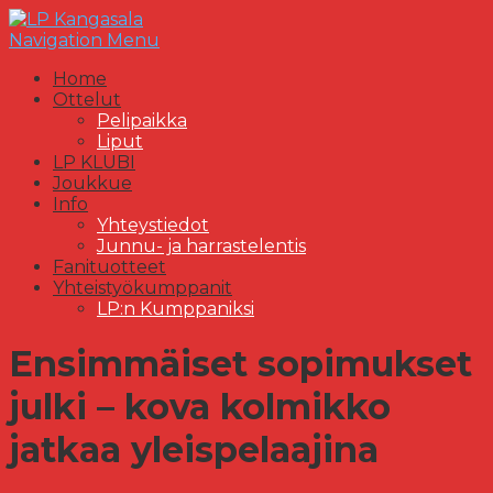
Navigation Menu
Home
Ottelut
Pelipaikka
Liput
LP KLUBI
Joukkue
Info
Yhteystiedot
Junnu- ja harrastelentis
Fanituotteet
Yhteistyökumppanit
LP:n Kumppaniksi
Ensimmäiset sopimukset
julki – kova kolmikko
jatkaa yleispelaajina