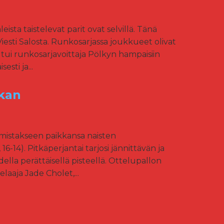
ta taistelevat parit ovat selvillä. Tänä
esti Salosta. Runkosarjassa joukkueet olivat
outui runkosarjavoittaja Pölkyn hampaisiin
esti ja...
ikan
mistakseen paikkansa naisten
6-14). Pitkäperjantai tarjosi jännittävän ja
ella perättäisellä pisteellä. Ottelupallon
laaja Jade Cholet,...