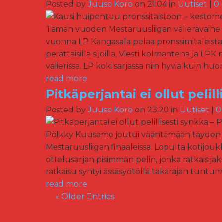
Posted by
Juuso Koro
on 21:04 in
Uutiset
|
0
Tämän vuoden Mestaruusliigan välierävaihe on
vuonna LP Kangasala pelaa pronssimitaleista 
perättäisillä sijoilla, Viesti kolmantena ja 
välierissä. LP koki sarjassa niin hyviä kuin huo
read more
Pitkäperjantai ei ollut pelil
Posted by
Juuso Koro
on 23:20 in
Uutiset
|
0
Pölkky Kuusamo joutui vääntämään täyden i
Mestaruusliigan finaaleissa. Lopulta kotijoukk
ottelusarjan pisimmän pelin, jonka ratkaisija
ratkaisu syntyi ässäsyötöllä takarajan tuntum
read more
« Older Entries