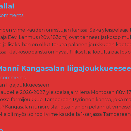
lla!
comments
en viime kauden onnistujan kanssa. Sekä yleispelaaja E
elaaja Eevi Lehmus (20v, 183cm) ovat tehneet jatkosopi
lä ja lisäksi hän on ollut tärkeä palanen joukkueen kap
. -Jatkosopparista on hyvät fiilikset, ja lopulta päätös oli
Manni Kangasalan liigajoukkueese
 comments
udelle 2026-2027 yleispelaaja Milena Montosen (18v, 17
yössä farmijoukkue Tampereen Pyrinnön kanssa, joka ma
LP Kangasalan junioreista, jossa hän on pelannut viimeis
lla oli myös iso rooli viime kaudella 1-sarjassa Tamperee
a