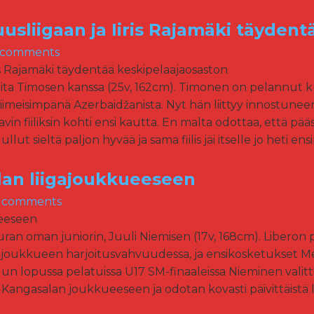
sliigaan ja Iiris Rajamäki täydent
 comments
ta Timosen kanssa (25v, 162cm). Timonen on pelannut ku
imeisimpänä Azerbaidžanista. Nyt hän liittyy innostunee
vin fiiliksin kohti ensi kautta. En malta odottaa, että pä
lut sieltä paljon hyvää ja sama fiilis jäi itselle jo heti en
lan liigajoukkueeseen
 comments
an oman juniorin, Juuli Niemisen (17v, 168cm). Liberon 
ajoukkueen harjoitusvahvuudessa, ja ensikosketukset Mes
uun lopussa pelatuissa U17 SM-finaaleissa Nieminen vali
angasalan joukkueeseen ja odotan kovasti päivittäistä la