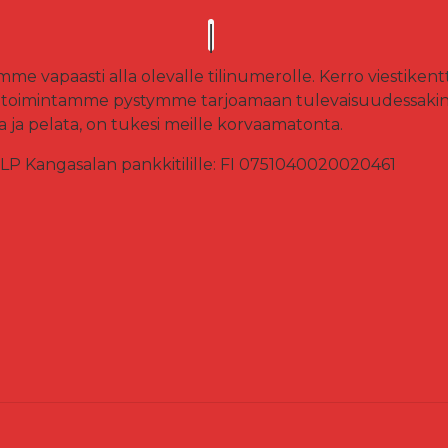
mme vapaasti alla olevalle tilinumerolle. Kerro viestiken
a toimintamme pystymme tarjoamaan tulevaisuudessaki
a ja pelata, on tukesi meille korvaamatonta.
 LP Kangasalan pankkitilille: FI 0751040020020461