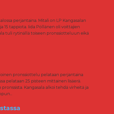
Salossa perjantaina. Mitali on LP Kangasalan
a 15 tappiota. Iida Pöllänen oli voittajien
la tuli rytinällä toiseen pronssiotteluun eikä
Toinen pronssiottelu pelataan perjantaina
sa pelataan 25 pisteen mittainen lisäerä.
pronssista. Kangasala alkoi tehdä virheitä ja
opun...
astassa