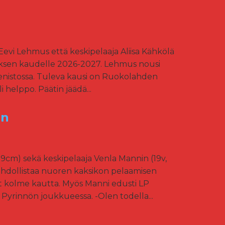
evi Lehmus että keskipelaaja Aliisa Kähkölä
muksen kaudelle 2026-2027. Lehmus nousi
teenistossa. Tuleva kausi on Ruokolahden
 helppo. Päätin jäädä...
en
9cm) sekä keskipelaaja Venla Mannin (19v,
hdollistaa nuoren kaksikon pelaamisen
et kolme kautta. Myös Manni edusti LP
n Pyrinnön joukkueessa. -Olen todella...