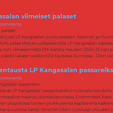
salan viimeiset palaset
 comments
n liittyvät LP Kangasalan joukkueeseen. Käännän ja Hu
9cm) palaa Mestaruusliigakentille LP Kangasalan paidassa. 
mm. viimeisimmistä EM-kisoista. Kauden 2024-25 hän pela
äästä takaisin pelikentille täydessä kunnossa. -Olen todell
rentausta LP Kangasalan passareiks
 comments
avat LP Kangasalan passarikaksikon tulevalla kaudella.
lentopalloa maansa ykkösdivisioonassa. Ensimmäiset kaksi
linan yliopistossa toimien joukkueensa kapteenina kaikki
ana vuonna hänet nimettiin CAA:n tulokasjoukkueen pass