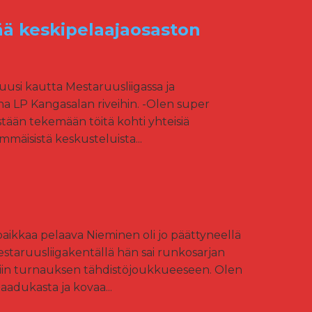
ää keskipelaajaosaston
usi kautta Mestaruusliigassa ja
na LP Kangasalan riveihin. -Olen super
ästään tekemään töitä kohti yhteisiä
simmäisistä keskusteluista...
paikkaa pelaava Nieminen oli jo päättyneellä
taruusliigakentällä hän sai runkosarjan
ttiin turnauksen tähdistöjoukkueeseen. Olen
adukasta ja kovaa...