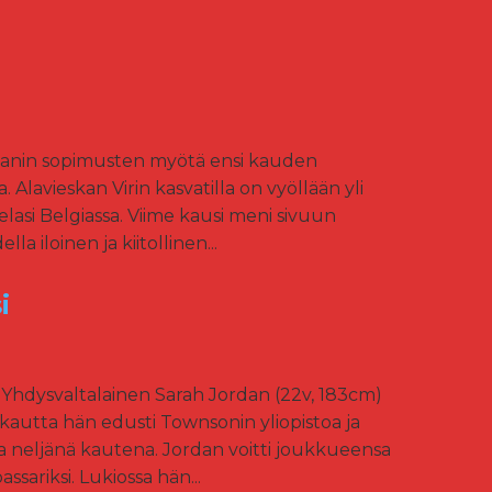
omanin sopimusten myötä ensi kauden
Alavieskan Virin kasvatilla on vyöllään yli
si Belgiassa. Viime kausi meni sivuun
a iloinen ja kiitollinen...
i
 Yhdysvaltalainen Sarah Jordan (22v, 183cm)
 kautta hän edusti Townsonin yliopistoa ja
na neljänä kautena. Jordan voitti joukkueensa
ariksi. Lukiossa hän...