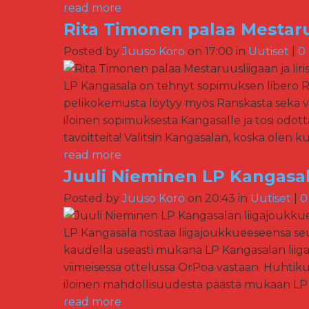
read more
Rita Timonen palaa Mestaruu
Posted by
Juuso Koro
on 17:00 in
Uutiset
|
0
LP Kangasala on tehnyt sopimuksen libero Ri
pelikokemusta löytyy myös Ranskasta sekä vi
iloinen sopimuksesta Kangasalle ja tosi odotta
tavoitteita! Valitsin Kangasalan, koska olen kuul
read more
Juuli Nieminen LP Kangasa
Posted by
Juuso Koro
on 20:43 in
Uutiset
|
0
LP Kangasala nostaa liigajoukkueeseensa seur
kaudella useasti mukana LP Kangasalan liig
viimeisessä ottelussa OrPoa vastaan. Huhtik
iloinen mahdollisuudesta päästä mukaan LP K
read more