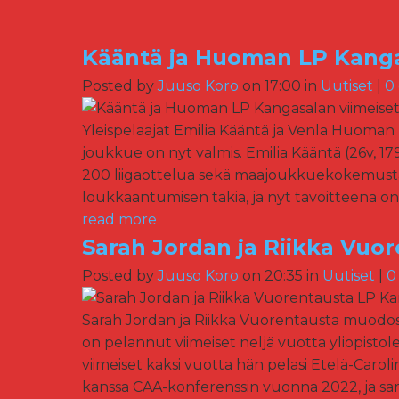
Kääntä ja Huoman LP Kanga
Posted by
Juuso Koro
on 17:00 in
Uutiset
|
0
Yleispelaajat Emilia Kääntä ja Venla Huoma
joukkue on nyt valmis. Emilia Kääntä (26v, 17
200 liigaottelua sekä maajoukkuekokemusta 
loukkaantumisen takia, ja nyt tavoitteena on p
read more
Sarah Jordan ja Riikka Vuo
Posted by
Juuso Koro
on 20:35 in
Uutiset
|
0
Sarah Jordan ja Riikka Vuorentausta muodost
on pelannut viimeiset neljä vuotta yliopisto
viimeiset kaksi vuotta hän pelasi Etelä-Caro
kanssa CAA-konferenssin vuonna 2022, ja sam