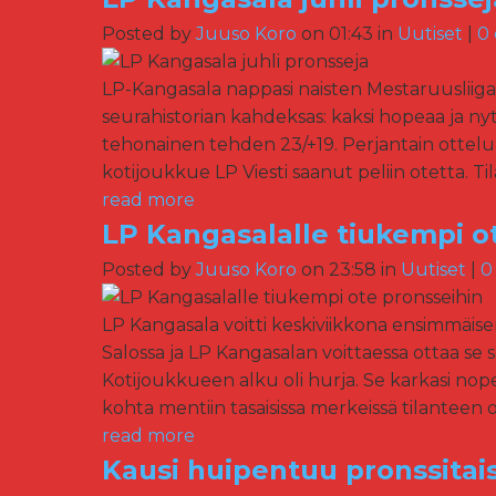
Posted by
Juuso Koro
on 01:43 in
Uutiset
|
0
LP-Kangasala nappasi naisten Mestaruusliigan 
seurahistorian kahdeksas: kaksi hopeaa ja nyt k
tehonainen tehden 23/+19. Perjantain ottelu pä
kotijoukkue LP Viesti saanut peliin otetta. Tilan
read more
LP Kangasalalle tiukempi o
Posted by
Juuso Koro
on 23:58 in
Uutiset
|
0
LP Kangasala voitti keskiviikkona ensimmäise
Salossa ja LP Kangasalan voittaessa ottaa se 
Kotijoukkueen alku oli hurja. Se karkasi nope
kohta mentiin tasaisissa merkeissä tilanteen 
read more
Kausi huipentuu pronssitai