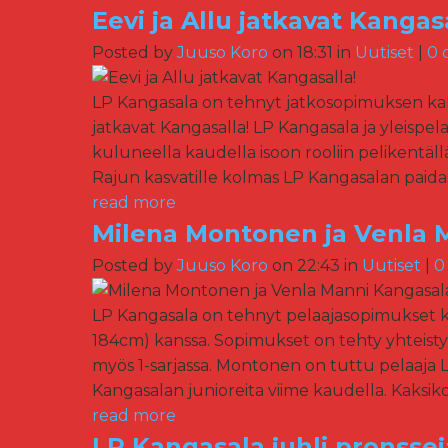
Eevi ja Allu jatkavat Kangasa
Posted by
Juuso Koro
on 18:31 in
Uutiset
|
0 
LP Kangasala on tehnyt jatkosopimuksen kahd
jatkavat Kangasalla! LP Kangasala ja yleisp
kuluneella kaudella isoon rooliin pelikentäl
Rajun kasvatille kolmas LP Kangasalan paidassa
read more
Milena Montonen ja Venla 
Posted by
Juuso Koro
on 22:43 in
Uutiset
|
0
LP Kangasala on tehnyt pelaajasopimukset ka
184cm) kanssa. Sopimukset on tehty yhteist
myös 1-sarjassa. Montonen on tuttu pelaaja 
Kangasalan junioreita viime kaudella. Kaksiko
read more
LP Kangasala juhli pronssej