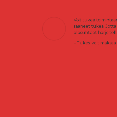
Voit tukea toimintaa
saaneet tukea. Jott
olosuhteet harjoitell
– Tukesi voit maksaa