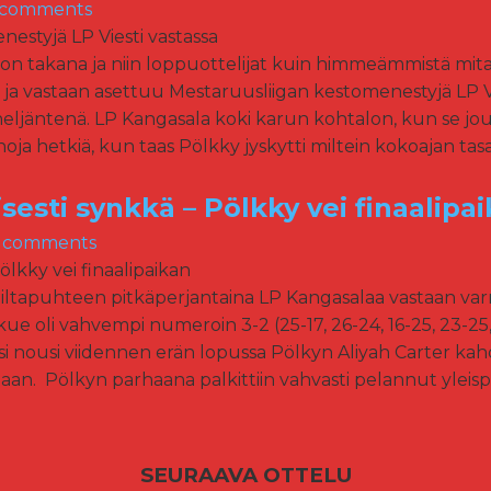
 comments
 takana ja niin loppuottelijat kuin himmeämmistä mitaleis
ja vastaan asettuu Mestaruusliigan kestomenestyjä LP Vi
LPK neljäntenä. LP Kangasala koki karun kohtalon, kun se j
noja hetkiä, kun taas Pölkky jyskytti miltein kokoajan tasais
lisesti synkkä – Pölkky vei finaalipa
 comments
ltapuhteen pitkäperjantaina LP Kangasalaa vastaan var
ue oli vahvempi numeroin 3-2 (25-17, 26-24, 16-25, 23-25, 1
ksi nousi viidennen erän lopussa Pölkyn Aliyah Carter kahd
aan. Pölkyn parhaana palkittiin vahvasti pelannut yleispe
SEURAAVA OTTELU