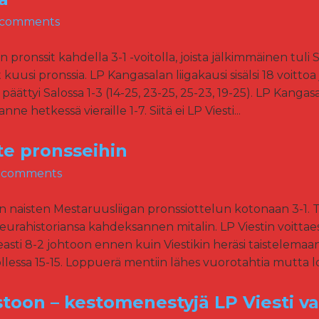
 comments
pronssit kahdella 3-1 -voitolla, joista jälkimmäinen tuli 
uusi pronssia. LP Kangasalan liigakausi sisälsi 18 voittoa j
ättyi Salossa 1-3 (14-25, 23-25, 25-23, 19-25). LP Kangasa
ne hetkessä vieraille 1-7. Siitä ei LP Viesti...
te pronsseihin
 comments
n naisten Mestaruusliigan pronssiottelun kotonaan 3-1. 
seurahistoriansa kahdeksannen mitalin. LP Viestin voittaes
asti 8-2 johtoon ennen kuin Viestikin heräsi taistelemaan 
ollessa 15-15. Loppuerä mentiin lähes vuorotahtia mutta l
stoon – kestomenestyjä LP Viesti v