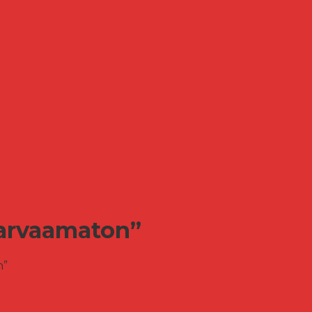
 arvaamaton”
n”