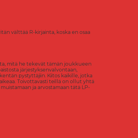
än välttää R-kirjainta, koska en osaa
esta, mitä he tekevät tämän joukkueen
paistosta järjestyksenvalvontaan,
entän pystyttäjiin. Kiitos kaikille, jotka
ikeaa. Toivottavasti teillä on ollut yhtä
 muistamaan ja arvostamaan tätä LP-