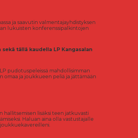
lmassa ja saavutin valmentajayhdistyksen
n lukuisten konferenssipalkintojen
na sekä tällä kaudella LP Kangasalan
ään LP pudotuspeleissä mahdollisimman
an omaa ja joukkueen peliä ja jättämään
hallitsemisen lisäksi teen jatkuvasti
miseksi. Haluan aina olla vastustajalle
joukkuekavereilleni.