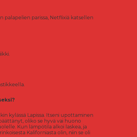
 palapelien parissa, Netflixiä katsellen
kki.
stikkeella.
seksi?
ukin kylässä Lapissa. Itseni upottaminen
päättänyt, oliko se hyvä vai huono
elle. Kun lämpötila alkoi laskea, ja
koisesta Kaliforniasta olin, niin se oli