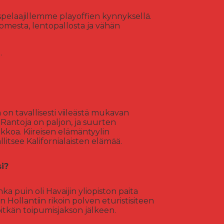
pelaajillemme playoffien kynnyksellä.
omesta, lentopallosta ja vähän
.
 on tavallisesti viileästä mukavan
 Rantoja on paljon, ja suurten
koa. Kiireisen elämäntyylin
llitsee Kalifornialaisten elämää.
i?
ka puin oli Havaijin yliopiston paita
 Hollantiin rikoin polven eturistisiteen
pitkän toipumisjakson jälkeen.