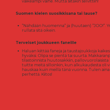
vaikeampi vaihe. Mutta siitäkin selvittiin!
Suomen kielen suosikkisana tai lause?
”Nähdään huomenna” ja (huutaen) ”JOO!”. Yrit
rullata sitä oikein.
Terveiset joukkueen faneille
Haluan kiittää faneja ja taustajoukkoja kaik
hyväksi. Olipa se pientä tai suurta. Makkaran
tilastoinnista huutosakkiin, pallovuorolaisista k
tuitte meitä silloinkin, kun alkukaudesta oli va
hauskaa kuin meillä tänä vuonna. Tulen aina
perhettä. Kiitos!