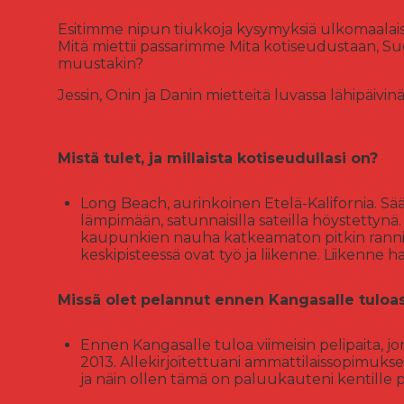
Esitimme nipun tiukkoja kysymyksiä ulkomaalais
Mitä miettii passarimme Mita kotiseudustaan, Su
muustakin?
Jessin, Onin ja Danin mietteitä luvassa lähipäivinä
Mistä tulet, ja millaista kotiseudullasi on?
Long Beach, aurinkoinen Etelä-Kalifornia. Sää
lämpimään, satunnaisilla sateilla höystettynä.
kaupunkien nauha katkeamaton pitkin rannik
keskipisteessä ovat työ ja liikenne. Liikenne ha
Missä olet pelannut ennen Kangasalle tuloas
Ennen Kangasalle tuloa viimeisin pelipaita, jon
2013. Allekirjoitettuani ammattilaissopimuksen
ja näin ollen tämä on paluukauteni kentille 