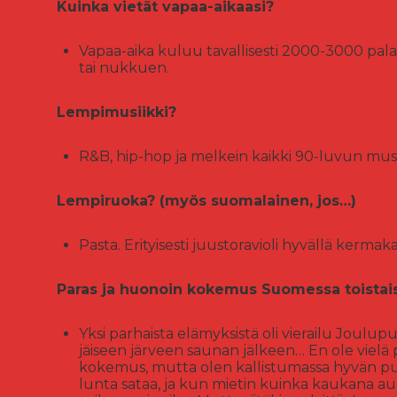
Kuinka vietät vapaa-aikaasi?
Vapaa-aika kuluu tavallisesti 2000-3000 palan
tai nukkuen.
Lempimusiikki?
R&B, hip-hop ja melkein kaikki 90-luvun musii
Lempiruoka? (myös suomalainen, jos…)
Pasta. Erityisesti juustoravioli hyvällä kermaka
Paras ja huonoin kokemus Suomessa toistai
Yksi parhaista elämyksistä oli vierailu Joulup
jäiseen järveen saunan jälkeen… En ole vielä 
kokemus, mutta olen kallistumassa hyvän puol
lunta sataa, ja kun mietin kuinka kaukana aurin