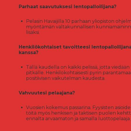
Parhaat saavutuksesi lentopalloilijana?
Pelasin Havaijilla 10 parhaan yliopiston ohje
myöntämän valtakunnallisen kunniamaininna
lisäksi.
Henkilökohtaiset tavoitteesi lentopalloilija
kanssa?
Tällä kaudella on kaikki pelissä, jotta vied
pitkälle. Henkilökohtaisesti pyrin parantama
positiivisen vaikutelman kaudesta.
Vahvuutesi pelaajana?
Vuosien kokemus passarina. Fyysisten asioiden 
töitä myös henkisen ja taktisen puolen kehittä
ennalta arvaamaton ja samalla luottopelaaja 