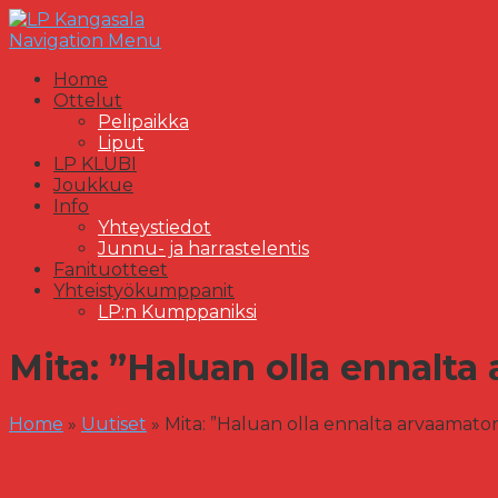
Navigation Menu
Home
Ottelut
Pelipaikka
Liput
LP KLUBI
Joukkue
Info
Yhteystiedot
Junnu- ja harrastelentis
Fanituotteet
Yhteistyökumppanit
LP:n Kumppaniksi
Mita: ”Haluan olla ennalta
Home
»
Uutiset
»
Mita: ”Haluan olla ennalta arvaamato